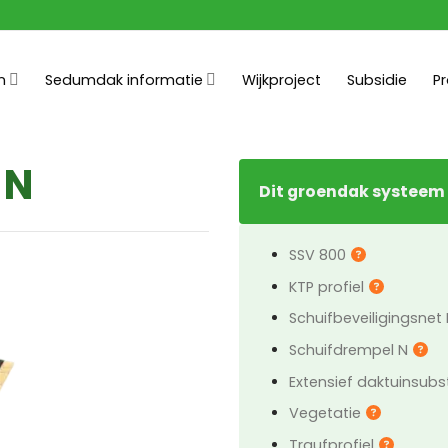
n
Sedumdak informatie
Wijkproject
Subsidie
P
 N
Dit groendak systeem
SSV 800
KTP profiel
Schuifbeveiligingsnet
Schuifdrempel N
Extensief daktuinsubs
Vegetatie
Traufprofiel