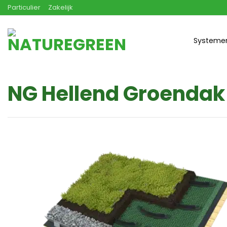
Ga
Particulier
Zakelijk
naar
inhoud
Systeme
NG Hellend Groendak