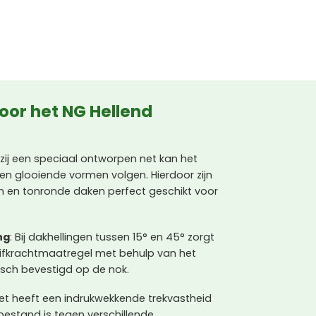
or het NG Hellend
kzij een speciaal ontworpen net kan het
n glooiende vormen volgen. Hierdoor zijn
 en tonronde daken perfect geschikt voor
ng
: Bij dakhellingen tussen 15° en 45° zorgt
huifkrachtmaatregel met behulp van het
sch bevestigd op de nok.
net heeft een indrukwekkende trekvastheid
estand is tegen verschillende