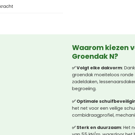
kracht
Waarom kiezen vo
Groendak N?
✅ Volgt elke dakvorm
: Dan
groendak moeiteloos ronde e
zadeldaken, lessenaarsdaken
begroeiing.
✅ Optimale schuifbeveiligi
het net voor een veilige sc
combidraagprofiel, mechani
✅ Sterk en duurzaam
: Het 
van 55 kN/m, waardoor het b