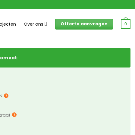
Offerte aanvragen
rojecten
Over ons
0
 omvat:
 N
traat