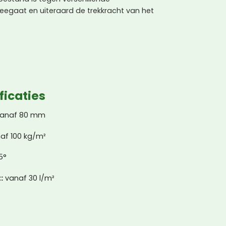
eegaat en uiteraard de trekkracht van het
ficaties
anaf 80 mm
af 100 kg/m²
5°
:
vanaf 30 l/m²