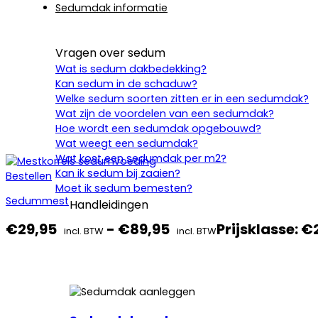
Sedumdak informatie
Vragen over sedum
Wat is sedum dakbedekking?
Kan sedum in de schaduw?
Welke sedum soorten zitten er in een sedumdak?
Wat zijn de voordelen van een sedumdak?
Hoe wordt een sedumdak opgebouwd?
Wat weegt een sedumdak?
Wat kost een sedumdak per m2?
Kan ik sedum bij zaaien?
Bestellen
Moet ik sedum bemesten?
Sedummest
Handleidingen
€
29,95
-
€
89,95
Prijsklasse: €