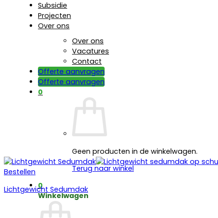
Subsidie
Projecten
Over ons
Over ons
Vacatures
Contact
Offerte aanvragen
Offerte aanvragen
0
Geen producten in de winkelwagen.
Terug naar winkel
Bestellen
0
Lichtgewicht Sedumdak
Winkelwagen