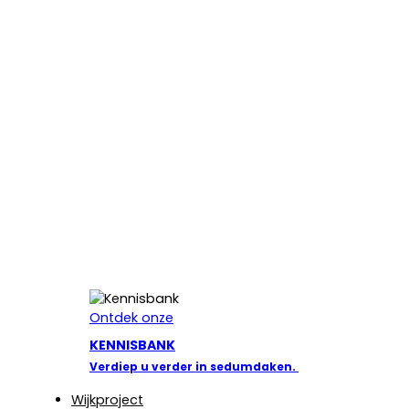
Ontdek onze
KENNISBANK
Verdiep u verder in sedumdaken.
Wijkproject