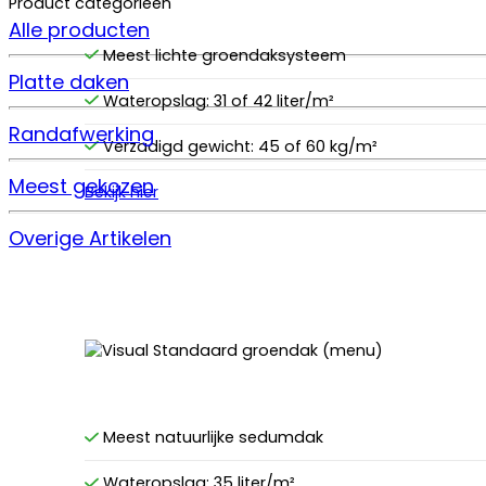
Product categorieën
Alle producten
Meest lichte groendaksysteem
Platte daken
Wateropslag: 31 of 42 liter/m²
Randafwerking
Verzadigd gewicht: 45 of 60 kg/m²
Meest gekozen
Bekijk hier
Overige Artikelen
Meest natuurlijke sedumdak
Wateropslag: 35 liter/m²