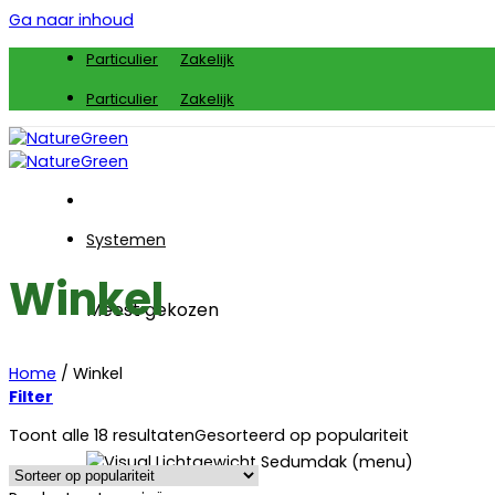
Ga naar inhoud
Particulier
Zakelijk
Particulier
Zakelijk
Systemen
Winkel
Meest gekozen
Home
/
Winkel
Filter
Toont alle 18 resultaten
Gesorteerd op populariteit