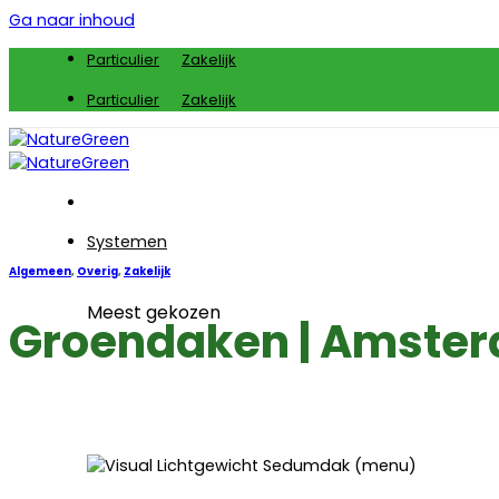
Ga naar inhoud
Particulier
Zakelijk
Particulier
Zakelijk
Systemen
Algemeen
,
Overig
,
Zakelijk
Meest gekozen
Groendaken | Amste