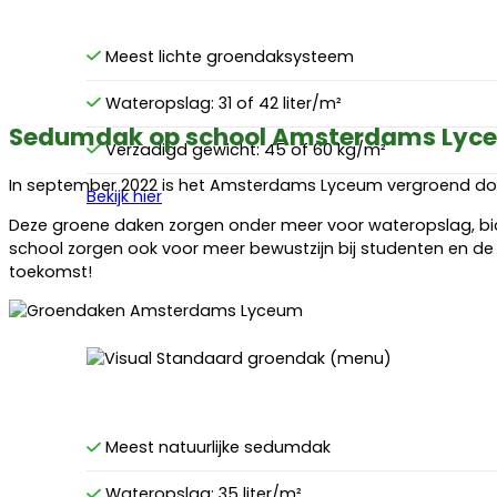
Meest lichte groendaksysteem
Wateropslag: 31 of 42 liter/m²
Sedumdak op school Amsterdams Lyc
Verzadigd gewicht: 45 of 60 kg/m²
In september 2022 is het Amsterdams Lyceum vergroend door 
Bekijk hier
Deze groene daken zorgen onder meer voor wateropslag, bio
school zorgen ook voor meer bewustzijn bij studenten en 
toekomst!
Meest natuurlijke sedumdak
Wateropslag: 35 liter/m²