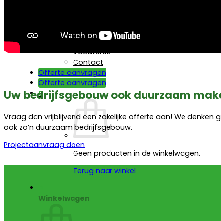
Subsidie
Projecten
Over ons
Over ons
Vacatures
Contact
Offerte aanvragen
Offerte aanvragen
Uw bedrijfsgebouw ook duurzaam mak
0
Vraag dan vrijblijvend een zakelijke offerte aan! We denken
ook zo’n duurzaam bedrijfsgebouw.
Projectaanvraag doen
Geen producten in de winkelwagen.
Terug naar winkel
0
Winkelwagen