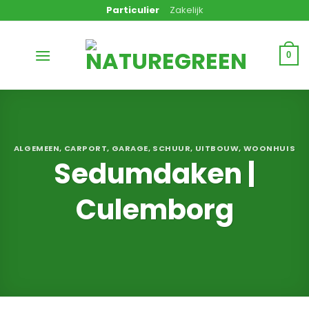
Ga
Particulier
Zakelijk
naar
inhoud
0
ALGEMEEN
,
CARPORT
,
GARAGE
,
SCHUUR
,
UITBOUW
,
WOONHUIS
Sedumdaken |
Culemborg