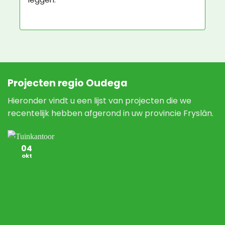
echt een vre-se-lijke man, maar daar kan 
Nature Green niks aan doen.
Projecten regio Oudega
Hieronder vindt u een lijst van projecten die we
recentelijk hebben afgerond in uw provincie Fryslân.
04
okt