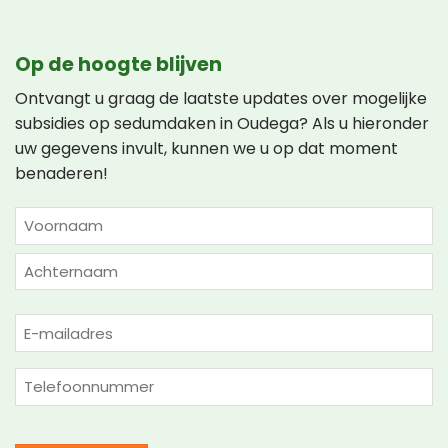
Op de hoogte blijven
Ontvangt u graag de laatste updates over mogelijke
subsidies op sedumdaken in Oudega? Als u hieronder
uw gegevens invult, kunnen we u op dat moment
benaderen!
NAAM
(VEREIST)
Voornaam
Achternaam
E-
mailadres
(Vereist)
Telefoon
(Vereist)