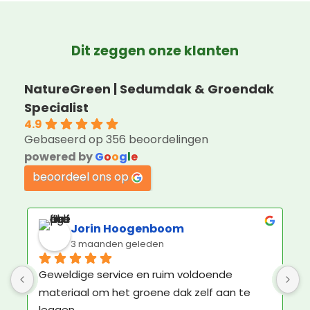
Dit zeggen onze klanten
NatureGreen | Sedumdak & Groendak
Specialist
4.9
Gebaseerd op 356 beoordelingen
powered by
G
o
o
g
l
e
beoordeel ons op
Julie Schwerzel
4 maanden geleden
Kruidentuintje besteld. Niet op dak, maar op 
betonpad. Ziet er prima uit. Contact met 
Nature Green ook plezierig. De bezorger was 