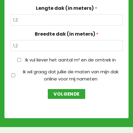
Lengte dak (in meters)
*
Breedte dak (in meters)
*
OPPERVLAKTE
Ik vul liever het aantal m² en de omtrek in
EN
MATEN
Ik wil graag dat jullie de maten van mijn dak
OMTREK
online voor mij nameten
NAMETEN