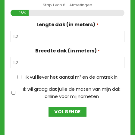
Stap
1
van
6
- Afmetingen
16%
Lengte dak (in meters)
*
Breedte dak (in meters)
*
OPPERVLAKTE
Ik vul liever het aantal m² en de omtrek in
EN
MATEN
Ik wil graag dat jullie de maten van mijn dak
OMTREK
online voor mij nameten
NAMETEN