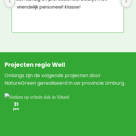
materiaal om het groene dak zelf aan te 
b
leggen.
N
e
N
Projecten regio Well
Onlangs zijn de volgende projecten door
NatureGreen gerealiseerd in uw provincie Limburg.
31
jan