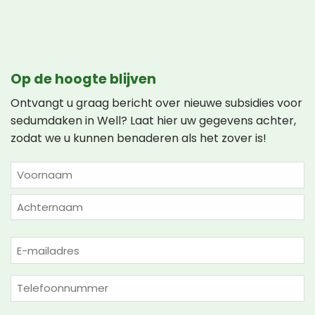
Op de hoogte blijven
Ontvangt u graag bericht over nieuwe subsidies voor
sedumdaken in Well? Laat hier uw gegevens achter,
zodat we u kunnen benaderen als het zover is!
NAAM
(VEREIST)
Voornaam
Achternaam
E-
mailadres
(Vereist)
Telefoon
(Vereist)