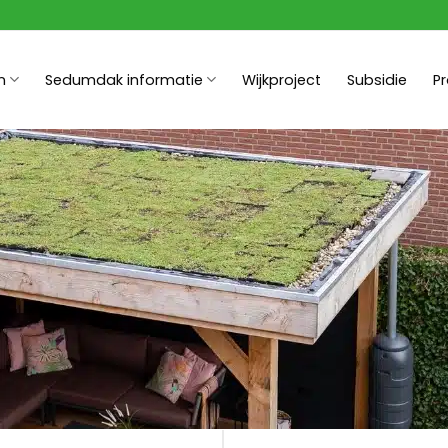
n
Sedumdak informatie
Wijkproject
Subsidie
P