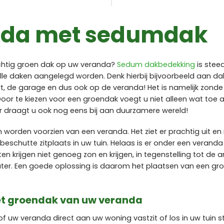
nda met sedumdak
achtig groen dak op uw veranda?
Sedum dakbedekking
is stee
alle daken aangelegd worden. Denk hierbij bijvoorbeeld aan d
t, de garage en dus ook op de veranda! Het is namelijk zond
Door te kiezen voor een groendak voegt u niet alleen wat toe 
 draagt u ook nog eens bij aan duurzamere wereld!
 worden voorzien van een veranda. Het ziet er prachtig uit e
, beschutte zitplaats in uw tuin. Helaas is er onder een verand
en krijgen niet genoeg zon en krijgen, in tegenstelling tot de 
ater. Een goede oplossing is daarom het plaatsen van een g
het groendak van uw veranda
of uw veranda direct aan uw woning vastzit of los in uw tuin s