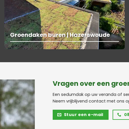
Groendaken buren | Hazerswoude
Vragen over een groe
Een sedumdak op uw veranda of ser
Neem vrijblijvend contact met ons op
Stuur een e-mail
08