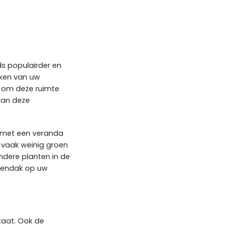
ds populairder en
aken van uw
e om deze ruimte
aan deze
n met een veranda
a vaak weinig groen
andere planten in de
roendak op uw
taat. Ook de