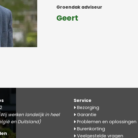
Groendak adviseur
Geert
es
Service
2
Bezorging
Wij werken landelijk in heel
Garantie
lgië en Duitsland)
Problemen en oplossingen
Burenkorting
den
Veelgestelde vragen