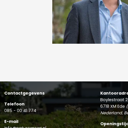
Contactgegevens
Kantooradr
Boylestraat 2
Telefoon
6718 XM Ede
(
085 - 00 41 774
Nederland, Be
E-mail
Openingstij