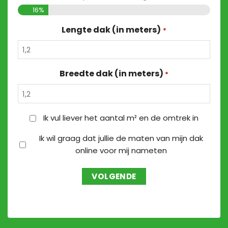
16%
Lengte dak (in meters)
*
Breedte dak (in meters)
*
OPPERVLAKTE
Ik vul liever het aantal m² en de omtrek in
EN
MATEN
Ik wil graag dat jullie de maten van mijn dak
OMTREK
online voor mij nameten
NAMETEN