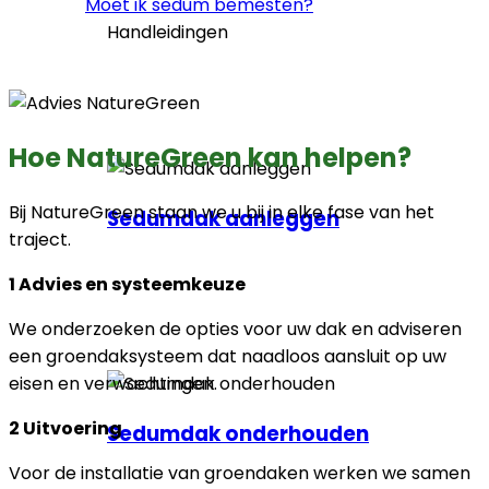
Moet ik sedum bemesten?
Handleidingen
Hoe NatureGreen kan helpen?
Bij NatureGreen staan we u bij in elke fase van het
Sedumdak aanleggen
traject.
1
Advies en systeemkeuze
We onderzoeken de opties voor uw dak en adviseren
een groendaksysteem dat naadloos aansluit op uw
eisen en verwachtingen.
2
Uitvoering
Sedumdak onderhouden
Voor de installatie van groendaken werken we samen