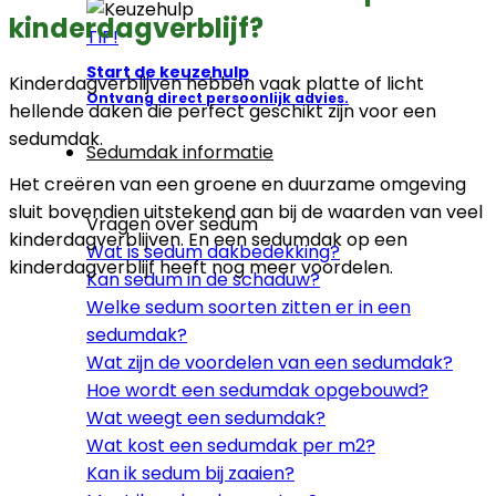
kinderdagverblijf?
TIP!
Start de keuzehulp
Kinderdagverblijven hebben vaak platte of licht
Ontvang direct persoonlijk advies.
hellende daken die perfect geschikt zijn voor een
sedumdak.
Sedumdak informatie
Het creëren van een groene en duurzame omgeving
sluit bovendien uitstekend aan bij de waarden van veel
Vragen over sedum
kinderdagverblijven. En een sedumdak op een
Wat is sedum dakbedekking?
kinderdagverblijf heeft nog meer voordelen.
Kan sedum in de schaduw?
Welke sedum soorten zitten er in een
sedumdak?
Wat zijn de voordelen van een sedumdak?
Hoe wordt een sedumdak opgebouwd?
Wat weegt een sedumdak?
Wat kost een sedumdak per m2?
Kan ik sedum bij zaaien?