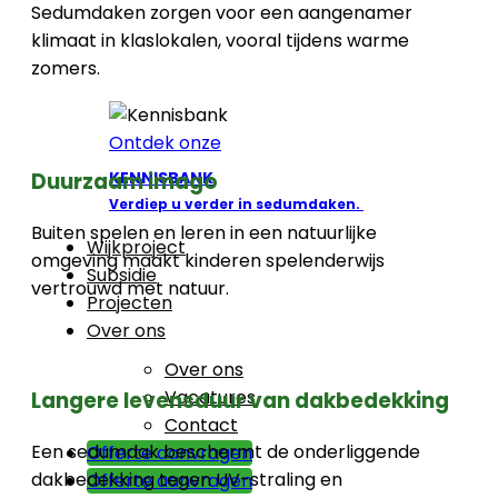
Sedumdaken zorgen voor een aangenamer
klimaat in klaslokalen, vooral tijdens warme
zomers.
Ontdek onze
KENNISBANK
Duurzaam imago
Verdiep u verder in sedumdaken.
Buiten spelen en leren in een natuurlijke
Wijkproject
omgeving maakt kinderen spelenderwijs
Subsidie
vertrouwd met natuur.
Projecten
Over ons
Over ons
Vacatures
Langere levensduur van dakbedekking
Contact
Een sedumdak beschermt de onderliggende
Offerte aanvragen
dakbedekking tegen UV-straling en
Offerte aanvragen