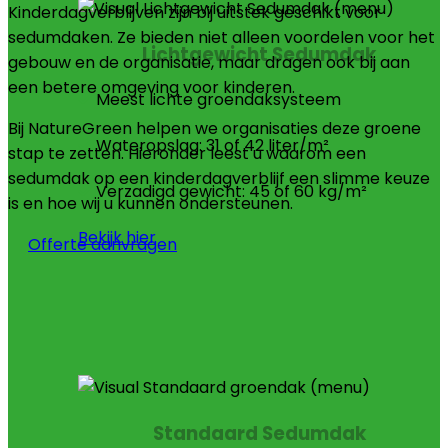
Kinderdagverblijven zijn bij uitstek geschikt voor
sedumdaken. Ze bieden niet alleen voordelen voor het
Lichtgewicht Sedumdak
gebouw en de organisatie, maar dragen ook bij aan
een betere omgeving voor kinderen.
Meest lichte groendaksysteem
Bij NatureGreen helpen we organisaties deze groene
Wateropslag: 31 of 42 liter/m²
stap te zetten. Hieronder leest u waarom een
sedumdak op een kinderdagverblijf een slimme keuze
Verzadigd gewicht: 45 of 60 kg/m²
is en hoe wij u kunnen ondersteunen.
Bekijk hier
Offerte aanvragen
Standaard Sedumdak