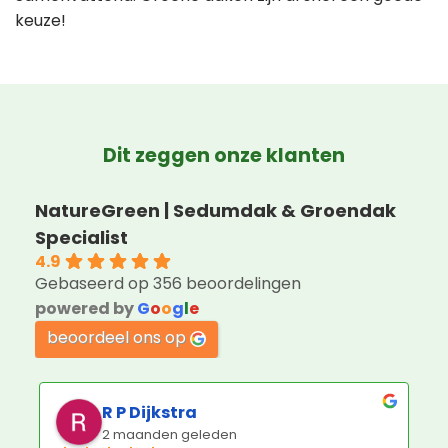
keuze!
Dit zeggen onze klanten
NatureGreen | Sedumdak & Groendak
Specialist
4.9
Gebaseerd op 356 beoordelingen
powered by
G
o
o
g
l
e
beoordeel ons op
Jorin Hoogenboom
3 maanden geleden