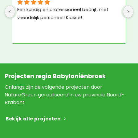
Geweldige service en ruim voldoende 
K
materiaal om het groene dak zelf aan te 
b
leggen.
N
e
N
Projecten regio Babyloniënbroek
Onlangs zijn de volgende projecten door
NatureGreen gerealiseerd in uw provincie Noord-
Brabant.
Bekijk alle projecten