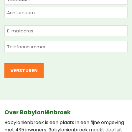
(VEREIST)
Voornaam
Achternaam
E-
mailadres
(Vereist)
Telefoon
(Vereist)
Over Babyloniënbroek
Babyloniënbroek is een plaats in een fijne omgeving
met 435 inwoners. Babyloniënbroek maakt deel uit