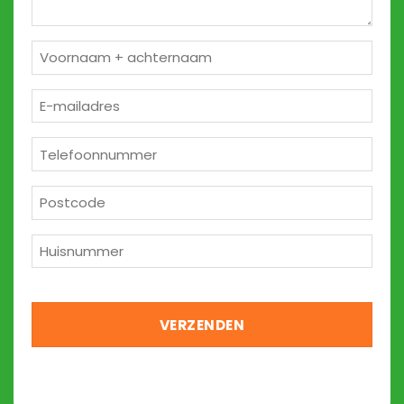
Naam
*
E-
mailadres
*
Telefoon
*
Postcode
*
Huisnummer
*