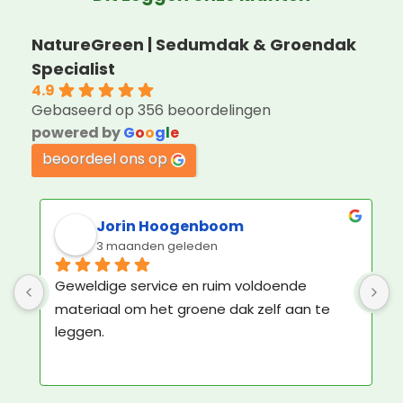
NatureGreen | Sedumdak & Groendak
Specialist
4.9
Gebaseerd op 356 beoordelingen
powered by
G
o
o
g
l
e
beoordeel ons op
Jorin Hoogenboom
3 maanden geleden
Geweldige service en ruim voldoende 
K
materiaal om het groene dak zelf aan te 
b
leggen.
N
e
N