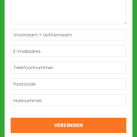
Naam
*
E-
mailadres
*
Telefoon
*
Postcode
*
Huisnummer
*