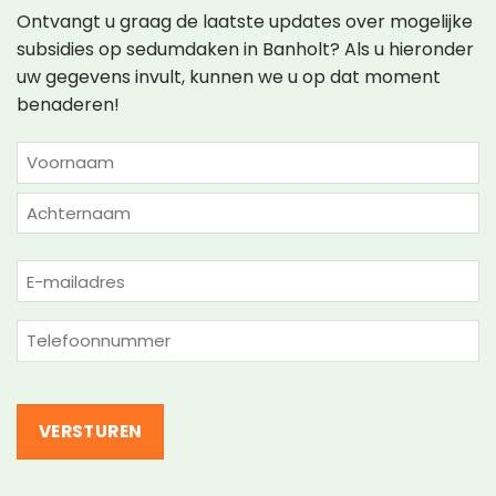
Ontvangt u graag de laatste updates over mogelijke
subsidies op sedumdaken in Banholt? Als u hieronder
uw gegevens invult, kunnen we u op dat moment
benaderen!
NAAM
(VEREIST)
Voornaam
Achternaam
E-
mailadres
(Vereist)
Telefoon
(Vereist)