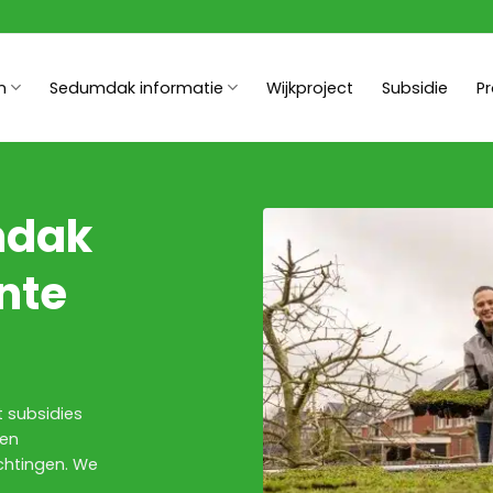
n
Sedumdak informatie
Wijkproject
Subsidie
P
mdak
nte
t subsidies
een
chtingen. We