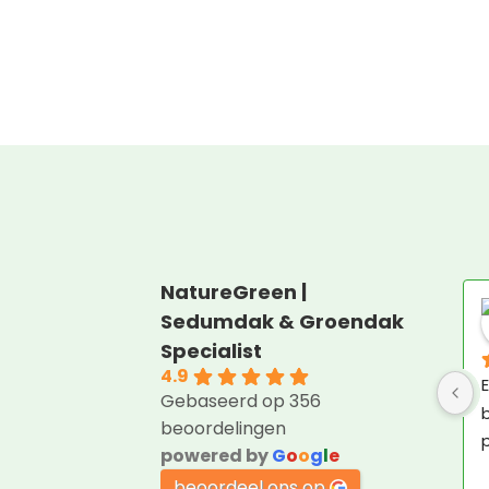
NatureGreen |
Sedumdak & Groendak
Specialist
4.9
E
Gebaseerd op 356
b
beoordelingen
p
powered by
G
o
o
g
l
e
beoordeel ons op