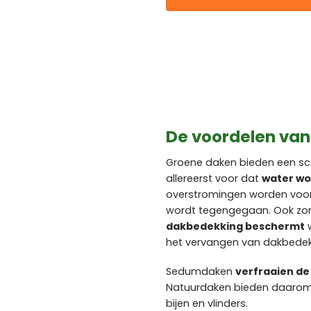
De voordelen va
Groene daken bieden een sc
allereerst voor dat
water wo
overstromingen worden voork
wordt tegengegaan. Ook zor
dakbedekking beschermt
w
het vervangen van dakbedek
Sedumdaken
verfraaien d
Natuurdaken bieden daaro
bijen en vlinders.