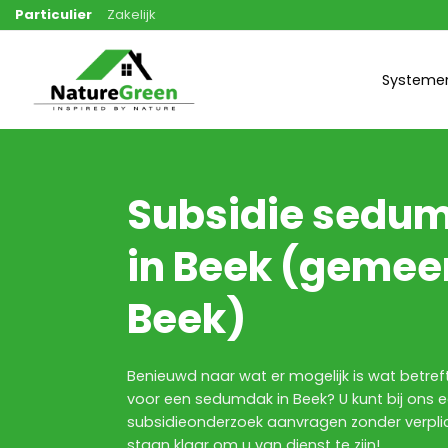
Ga
Particulier
Zakelijk
naar
inhoud
Systeme
Subsidie sedu
in Beek (gemee
Beek)
Benieuwd naar wat er mogelijk is wat betref
voor een sedumdak in Beek? U kunt bij ons 
subsidieonderzoek aanvragen zonder verpli
staan klaar om u van dienst te zijn!