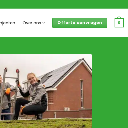
Offerte aanvragen
rojecten
Over ons
0