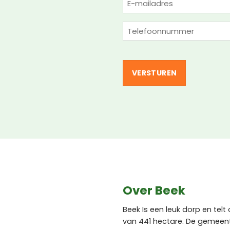
mailadres
(Vereist)
Telefoon
(Vereist)
Over Beek
Beek Is een leuk dorp en tel
van 441 hectare. De gemeent