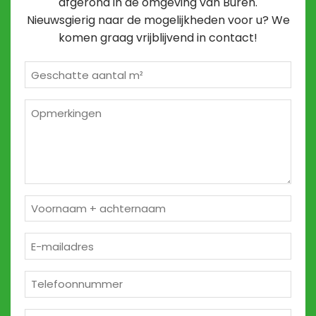
afgerond in de omgeving van Buren.
Nieuwsgierig naar de mogelijkheden voor u? We
komen graag vrijblijvend in contact!
Geschatte
m²
*
Opmerkingen
2
Naam
*
E-
mailadres
*
Telefoon
*