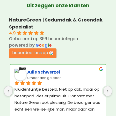
Dit zeggen onze klanten
NatureGreen | Sedumdak & Groendak
Specialist
4.9
Gebaseerd op 356 beoordelingen
powered by
G
o
o
g
l
e
beoordeel ons op
R P Dijkstra
2 maanden geleden
Een kundig en professioneel bedrijf, met 
G
vriendelijk personeel! Klasse!
m
l