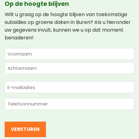
Op de hoogte blijven
Wilt u graag op de hoogte blijven van toekomstige
subsidies op groene daken in Buren? Als u hieronder
uw gegevens invult, kunnen we u op dat moment
benaderen!
NAAM
(VEREIST)
Voornaam
Achternaam
E-
mailadres
(Vereist)
Telefoon
(Vereist)