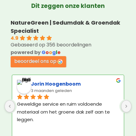
Dit zeggen onze klanten
NatureGreen | Sedumdak & Groendak
Specialist
4.9
Gebaseerd op 356 beoordelingen
powered by
G
o
o
g
l
e
beoordeel ons op
Jorin Hoogenboom
3 maanden geleden
Geweldige service en ruim voldoende 
K
materiaal om het groene dak zelf aan te 
b
leggen.
N
e
N