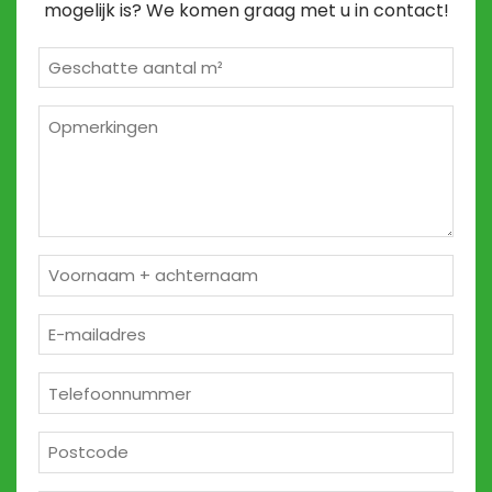
mogelijk is? We komen graag met u in contact!
Geschatte
m²
*
Opmerkingen
2
Naam
*
E-
mailadres
*
Telefoon
*
Postcode
*