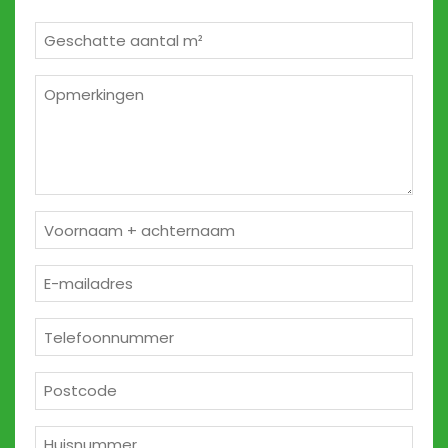
Geschatte
m²
*
Opmerkingen
2
Naam
*
E-
mailadres
*
Telefoon
*
Postcode
*
Huisnummer