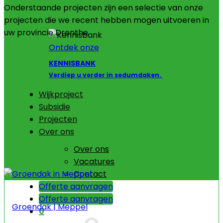
Onderstaande projecten zijn een selectie van onze
projecten die we recent hebben mogen uitvoeren in
uw provincie Drenthe.
Ontdek onze
KENNISBANK
Verdiep u verder in sedumdaken.
Wijkproject
Subsidie
Projecten
Over ons
Over ons
Vacatures
Contact
Offerte aanvragen
Offerte aanvragen
Groendak | Meppel
0