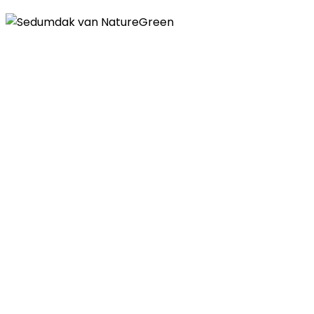
Contactgegevens
Telefoon
085 - 00 41 774
E-mail
info@naturegreen.nl
Kantooradres
Boylestraat 22
6718 XM Ede
(Wij werken landelijk in heel Nederland,
België en Duitsland)
Openingstijden
Maandag - vrijdag: 08:30 - 17:30
Zaterdag & zondag: gesloten