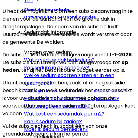
TIP!
Start de keuzehulp
U hebt de mogelijkheid om een subsidieaanvraag in te
Ontvang direct persoonlijk advies.
dienen voor de aanschaf van uw groene dak in
Drogteropslagen. De naam van de subsidie luidt:
Sedumdak informatie
Duurzame subsidies. De subsidie wordt verstrekt door
de gemeente De Wolden.
Vragen over sedum
De subsidie kan worden aangevraagd vanaf
1-1-2026
.
Wat is sedum dakbedekking?
De subsidie kan uiterlijk worden aangevraagd tot
op
Kan sedum in de schaduw?
heden
, tenzij het beschikbare budget eerder op is.
Welke sedum soorten zitten er in een
U kunt nog vragen hebben, zoals of er nog subsidie
sedumdak?
beschikbaar is en welk sedumdak het meest geschikt
Wat zijn de voordelen van een sedumdak?
is voor uw situatie en of u daarmee ook aan de
Hoe wordt een sedumdak opgebouwd?
voorwaarden voor de subsidie in Drogteropslagen kunt
Wat weegt een sedumdak?
voldoen.
Wat kost een sedumdak per m2?
Kan ik sedum bij zaaien?
Vul de subsidiecheck in, zodat één van onze
Moet ik sedum bemesten?
groendakadviseurs u kan helpen de
Handleidingen