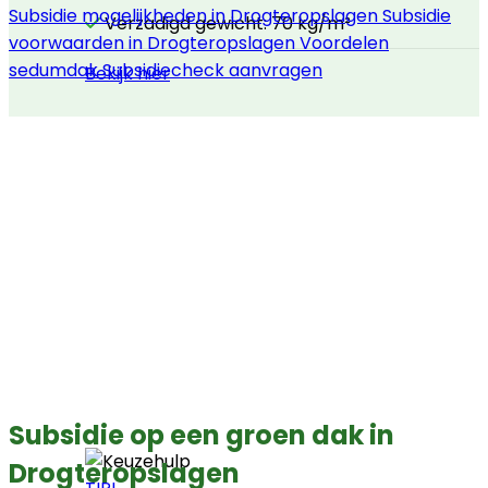
Subsidie mogelijkheden in Drogteropslagen
Subsidie
Verzadigd gewicht: 70 kg/m²
voorwaarden in Drogteropslagen
Voordelen
sedumdak
Subsidiecheck aanvragen
Bekijk hier
Subsidie op een groen dak in
Drogteropslagen