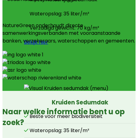
Wateropslag: 35 liter/m²
NatureGreen onderhoudt directe
Verzadigd gewicht: 70 kg/m²
samenwerkingsverbanden met vooraanstaande
banken, verzekeraars, waterschappen en gemeenten.
Bekijk hier
Kruiden Sedumdak
Naar welke informatie bent u op
Beste voor meer biodiversiteit
zoek?
Wateropslag: 35 liter/m²