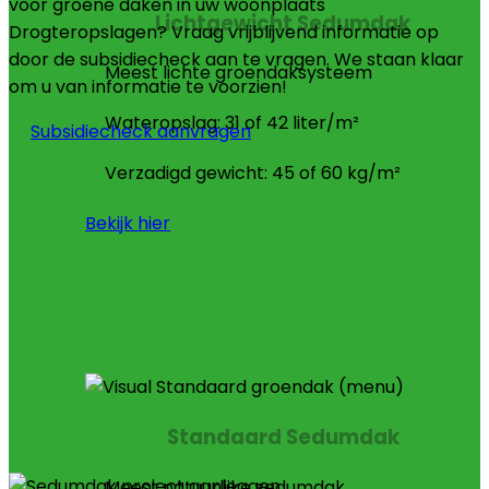
voor groene daken in uw woonplaats
Lichtgewicht Sedumdak
Drogteropslagen? Vraag vrijblijvend informatie op
door de subsidiecheck aan te vragen. We staan klaar
Meest lichte groendaksysteem
om u van informatie te voorzien!
Wateropslag: 31 of 42 liter/m²
Subsidiecheck aanvragen
Verzadigd gewicht: 45 of 60 kg/m²
Bekijk hier
Standaard Sedumdak
Meest natuurlijke sedumdak