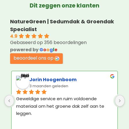
Dit zeggen onze klanten
NatureGreen | Sedumdak & Groendak
Specialist
4.9
Gebaseerd op 356 beoordelingen
powered by
G
o
o
g
l
e
beoordeel ons op
Jorin Hoogenboom
3 maanden geleden
Geweldige service en ruim voldoende 
K
materiaal om het groene dak zelf aan te 
b
leggen.
N
e
N