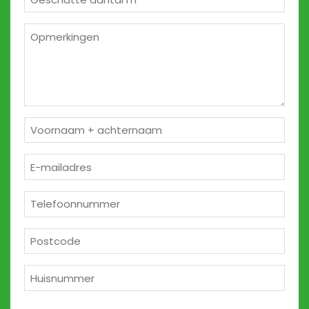
m²
*
Opmerkingen
2
Naam
*
E-
mailadres
*
Telefoon
*
Postcode
*
Huisnummer
*