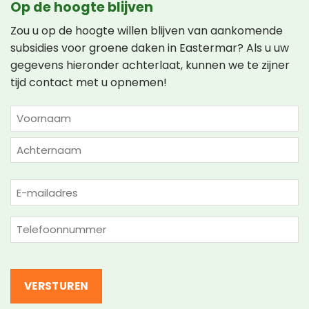
Op de hoogte blijven
Zou u op de hoogte willen blijven van aankomende
subsidies voor groene daken in Eastermar? Als u uw
gegevens hieronder achterlaat, kunnen we te zijner
tijd contact met u opnemen!
NAAM
(VEREIST)
Voornaam
Achternaam
E-
mailadres
(Vereist)
Telefoon
(Vereist)