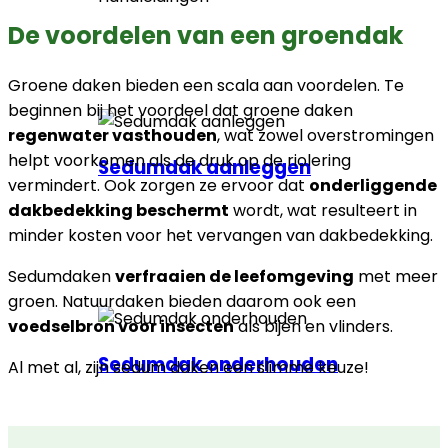
De voordelen van een groendak
Groene daken bieden een scala aan voordelen. Te
beginnen bij het voordeel dat groene daken
regenwater vasthouden
, wat zowel overstromingen
helpt voorkomen als de druk op de riolering
Sedumdak aanleggen
vermindert. Ook zorgen ze ervoor dat
onderliggende
dakbedekking beschermt
wordt, wat resulteert in
minder kosten voor het vervangen van dakbedekking.
Sedumdaken
verfraaien de leefomgeving
met meer
groen. Natuurdaken bieden daarom ook een
voedselbron voor insecten
als bijen en vlinders.
Sedumdak onderhouden
Al met al, zijn sedum daken een slimme keuze!