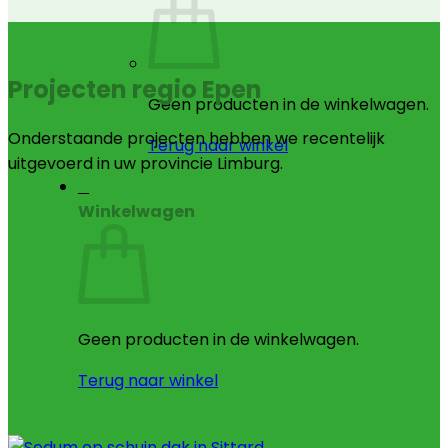
Projecten regio Epen
Geen producten in de winkelwagen.
Onderstaande projecten hebben we recentelijk
Terug naar winkel
uitgevoerd in uw provincie Limburg.
0
Winkelwagen
Geen producten in de winkelwagen.
Terug naar winkel