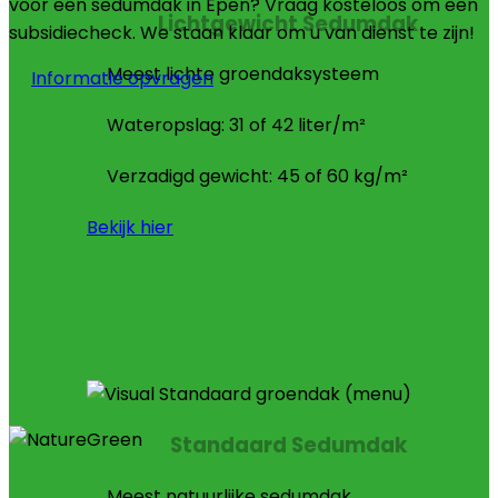
voor een sedumdak in Epen? Vraag kosteloos om een
Lichtgewicht Sedumdak
subsidiecheck. We staan klaar om u van dienst te zijn!
Meest lichte groendaksysteem
Informatie opvragen
Wateropslag: 31 of 42 liter/m²
Verzadigd gewicht: 45 of 60 kg/m²
Bekijk hier
Standaard Sedumdak
Meest natuurlijke sedumdak