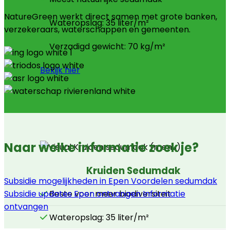
NatureGreen werkt direct samen met grote banken,
Wateropslag: 35 liter/m²
verzekeraars, waterschappen en gemeenten.
Verzadigd gewicht: 70 kg/m²
Bekijk hier
Naar welke informatie zoek je?
Kruiden Sedumdak
Subsidie mogelijkheden in Epen
Voordelen sedumdak
Subsidie updates Epen ontvangen
Informatie
Beste voor meer biodiversiteit
ontvangen
Wateropslag: 35 liter/m²