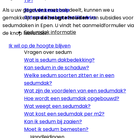
TIP!
Als u uw gegevens met ons deelt, kunnen we u
Start de keuzehulp
gemakkelijk
op de hoogte houden
van subsidies voor
Ontvang direct persoonlijk advies.
sedumdaken in Epen. U vindt het aanmeldformulier via
Sedumdak informatie
de knop hieronder.
Ik wil op de hoogte blijven
Vragen over sedum
Wat is sedum dakbedekking?
Kan sedum in de schaduw?
Welke sedum soorten zitten er in een
sedumdak?
Wat zijn de voordelen van een sedumdak?
Hoe wordt een sedumdak opgebouwd?
Wat weegt een sedumdak?
Wat kost een sedumdak per m2?
Kan ik sedum bij zaaien?
Moet ik sedum bemesten?
Handleidingen