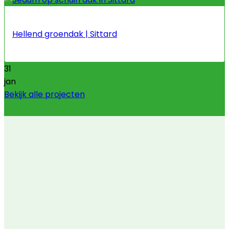
Hellend groendak | Sittard
31
jan
Bekijk alle projecten