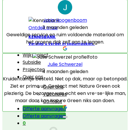
Jorin Hoogenboom
3 maanden geleden
Ontdek onze
Geweldige service en ruim voldoende materiaal om
KENNISBANK
het groene dak zelf aan te leggen.
Verdiep u verder in sedumdaken.
Wijkproject
Subsidie
Julie Schwerzel
Projecten
4 maanden geleden
Over ons
Kruidentuintje besteld. Niet op dak, maar op betonpad.
Ziet er prima uit. Contact met Nature Green ook
Over ons
plezierig. De bezorger was echt een vre-se-lijke man,
Vacatures
maar daar kan Nature Green niks aan doen.
Contact
Offerte aanvragen
Offerte aanvragen
0