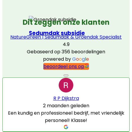
Dit zeggen onze klanten
Sedumdak subsidie
NatureGreen | Sedumdak & Groendak Specialist
4.9
Gebaseerd op 356 beoordelingen
powered by
G
o
o
g
l
e
beoordeel ons op
R P Dijkstra
2 maanden geleden
Een kundig en professioneel bedrijf, met vriendelijk
personeel! Klasse!