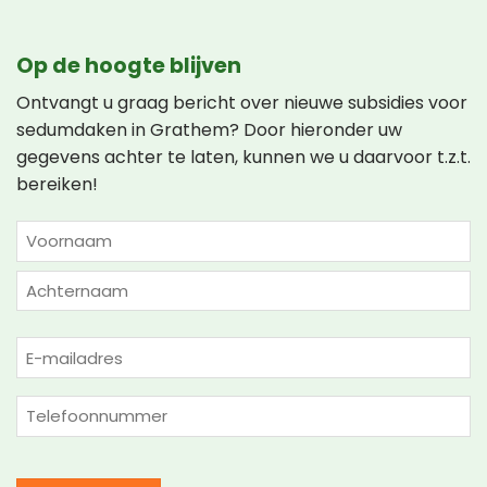
Op de hoogte blijven
Ontvangt u graag bericht over nieuwe subsidies voor
sedumdaken in Grathem? Door hieronder uw
gegevens achter te laten, kunnen we u daarvoor t.z.t.
bereiken!
NAAM
(VEREIST)
Voornaam
Achternaam
E-
mailadres
(Vereist)
Telefoon
(Vereist)