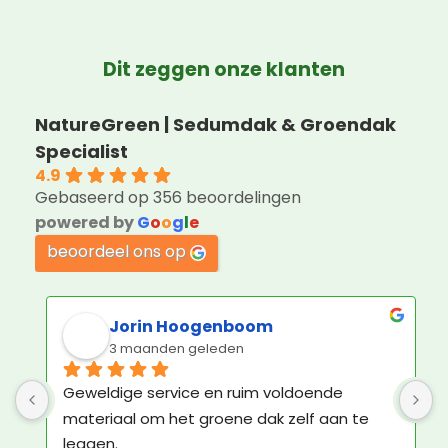
Dit zeggen onze klanten
NatureGreen | Sedumdak & Groendak
Specialist
4.9
Gebaseerd op 356 beoordelingen
powered by
G
o
o
g
l
e
beoordeel ons op
R P Dijkstra
2 maanden geleden
Een kundig en professioneel bedrijf, met 
G
vriendelijk personeel! Klasse!
m
l