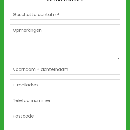
Geschatte
m²
*
Opmerkingen
2
Naam
*
E-
mailadres
*
Telefoon
*
Postcode
*
Huisnummer