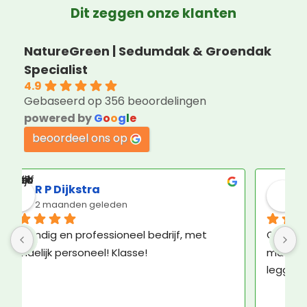
Dit zeggen onze klanten
NatureGreen | Sedumdak & Groendak
Specialist
4.9
Gebaseerd op 356 beoordelingen
powered by
G
o
o
g
l
e
beoordeel ons op
Jorin Hoogenboom
3 maanden geleden
Geweldige service en ruim voldoende 
K
materiaal om het groene dak zelf aan te 
b
leggen.
N
e
N