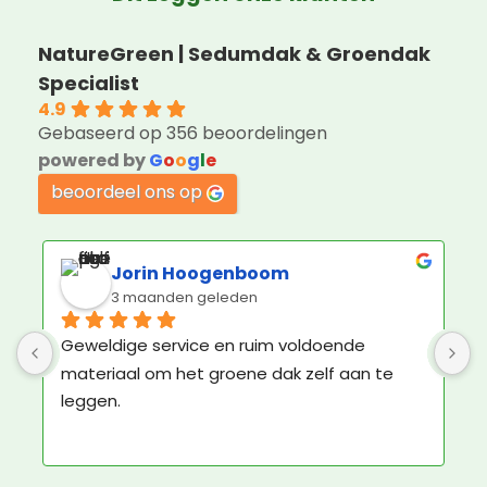
NatureGreen | Sedumdak & Groendak
Specialist
4.9
Gebaseerd op 356 beoordelingen
powered by
G
o
o
g
l
e
beoordeel ons op
Jorin Hoogenboom
3 maanden geleden
Geweldige service en ruim voldoende 
K
materiaal om het groene dak zelf aan te 
b
leggen.
N
e
N