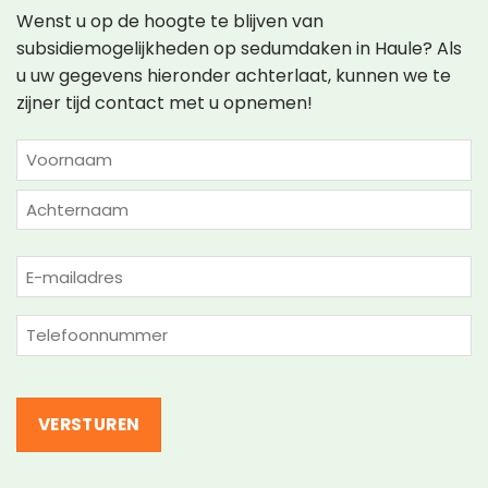
Wenst u op de hoogte te blijven van
subsidiemogelijkheden op sedumdaken in Haule? Als
u uw gegevens hieronder achterlaat, kunnen we te
zijner tijd contact met u opnemen!
NAAM
(VEREIST)
Voornaam
Achternaam
E-
mailadres
(Vereist)
Telefoon
(Vereist)