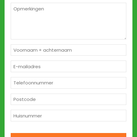
*
Opmerkingen
2
Naam
*
E-
mailadres
*
Telefoon
*
Postcode
*
Huisnummer
*