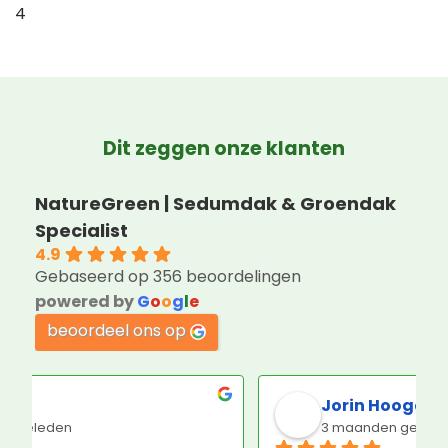
4
Dit zeggen onze klanten
NatureGreen | Sedumdak & Groendak
Specialist
4.9
Gebaseerd op 356 beoordelingen
powered by
G
o
o
g
l
e
beoordeel ons op
Jorin Hoogenboom
3 maanden geleden