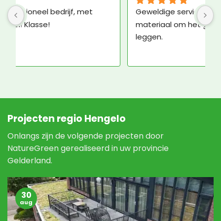
Geweldige service en ruim voldoende 
K
materiaal om het groene dak zelf aan te 
b
leggen.
N
e
N
Projecten regio Hengelo
Onlangs zijn de volgende projecten door
NatureGreen gerealiseerd in uw provincie
Gelderland.
30
aug