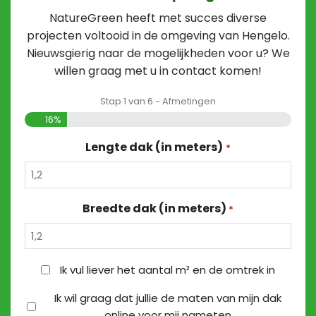
NatureGreen heeft met succes diverse
projecten voltooid in de omgeving van Hengelo.
Nieuwsgierig naar de mogelijkheden voor u? We
willen graag met u in contact komen!
Stap
1
van
6
- Afmetingen
16%
Lengte dak (in meters)
*
Breedte dak (in meters)
*
OPPERVLAKTE
Ik vul liever het aantal m² en de omtrek in
EN
MATEN
Ik wil graag dat jullie de maten van mijn dak
OMTREK
online voor mij nameten
NAMETEN