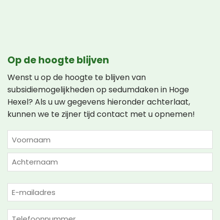
Op de hoogte blijven
Wenst u op de hoogte te blijven van
subsidiemogelijkheden op sedumdaken in Hoge
Hexel? Als u uw gegevens hieronder achterlaat,
kunnen we te zijner tijd contact met u opnemen!
NAAM
(VEREIST)
Voornaam
Achternaam
E-
mailadres
(Vereist)
Telefoon