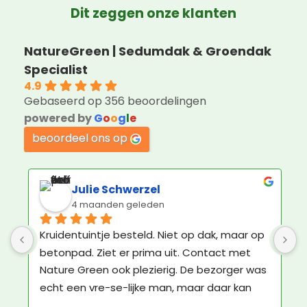
Dit zeggen onze klanten
NatureGreen | Sedumdak & Groendak
Specialist
4.9
Gebaseerd op 356 beoordelingen
powered by
G
o
o
g
l
e
beoordeel ons op
R P Dijkstra
2 maanden geleden
Een kundig en professioneel bedrijf, met 
G
vriendelijk personeel! Klasse!
m
l