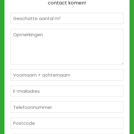
contact komen!
Geschatte
m²
*
Opmerkingen
2
Naam
*
E-
mailadres
*
Telefoon
*
Postcode
*