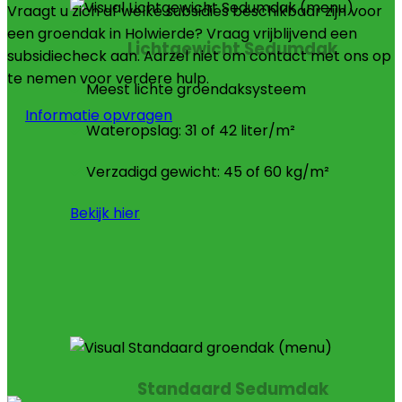
Vraagt u zich af welke subsidies beschikbaar zijn voor
een groendak in Holwierde? Vraag vrijblijvend een
Lichtgewicht Sedumdak
subsidiecheck aan. Aarzel niet om contact met ons op
te nemen voor verdere hulp.
Meest lichte groendaksysteem
Informatie opvragen
Wateropslag: 31 of 42 liter/m²
Verzadigd gewicht: 45 of 60 kg/m²
Bekijk hier
Standaard Sedumdak