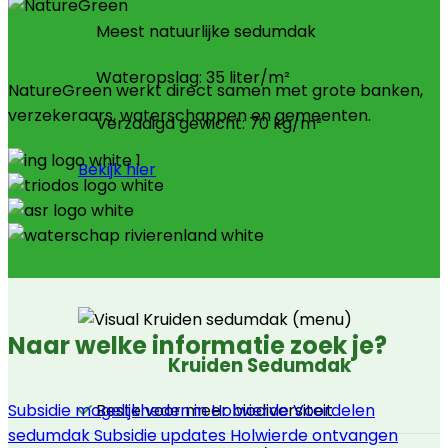
Meest natuurlijke sedumdak
Wateropslag: 35 liter/m²
NatureGreen werkt direct samen met grote banken,
verzekeraars, waterschappen en gemeenten.
Verzadigd gewicht: 70 kg/m²
Bekijk hier
Naar welke informatie zoek je?
Kruiden Sedumdak
Subsidie mogelijkheden in Holwierde
Voordelen
Beste voor meer biodiversiteit
sedumdak
Subsidie updates Holwierde ontvangen