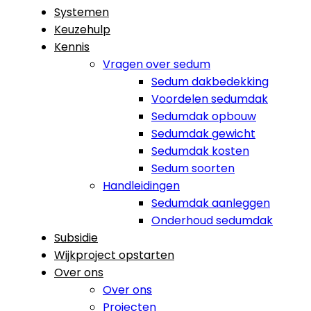
Systemen
Keuzehulp
Kennis
Vragen over sedum
Sedum dakbedekking
Voordelen sedumdak
Sedumdak opbouw
Sedumdak gewicht
Sedumdak kosten
Sedum soorten
Handleidingen
Sedumdak aanleggen
Onderhoud sedumdak
Subsidie
Wijkproject opstarten
Over ons
Over ons
Projecten