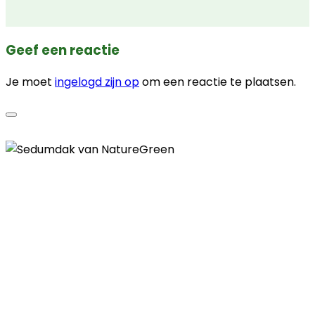
Geef een reactie
Je moet
ingelogd zijn op
om een reactie te plaatsen.
Contactgegevens
Telefoon
085 - 00 41 774
E-mail
info@naturegreen.nl
Kantooradres