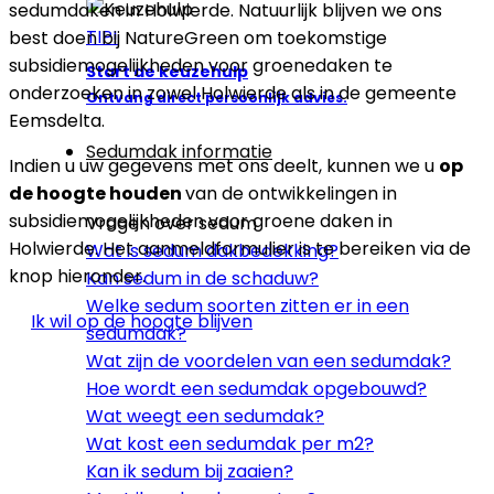
sedumdaken in Holwierde. Natuurlijk blijven we ons
TIP!
best doen bij NatureGreen om toekomstige
subsidiemogelijkheden voor groenedaken te
Start de keuzehulp
onderzoeken in zowel Holwierde als in de gemeente
Ontvang direct persoonlijk advies.
Eemsdelta.
Sedumdak informatie
Indien u uw gegevens met ons deelt, kunnen we u
op
de hoogte houden
van de ontwikkelingen in
subsidiemogelijkheden voor groene daken in
Vragen over sedum
Holwierde. Het aanmeldformulier is te bereiken via de
Wat is sedum dakbedekking?
knop hieronder.
Kan sedum in de schaduw?
Welke sedum soorten zitten er in een
Ik wil op de hoogte blijven
sedumdak?
Wat zijn de voordelen van een sedumdak?
Hoe wordt een sedumdak opgebouwd?
Wat weegt een sedumdak?
Wat kost een sedumdak per m2?
Kan ik sedum bij zaaien?