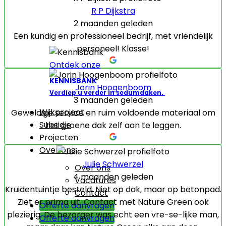
R P Dijkstra
2 maanden geleden
Een kundig en professioneel bedrijf, met vriendelijk
personeel! Klasse!
Ontdek onze
KENNISBANK
Jorin Hoogenboom
Verdiep u verder in sedumdaken.
3 maanden geleden
Wijkproject
Geweldige service en ruim voldoende materiaal om
Subsidie
het groene dak zelf aan te leggen.
Projecten
Over ons
Julie Schwerzel
Over ons
4 maanden geleden
Vacatures
Kruidentuintje besteld. Niet op dak, maar op betonpad.
Contact
Ziet er prima uit. Contact met Nature Green ook
Offerte aanvragen
plezierig. De bezorger was echt een vre-se-lijke man,
Offerte aanvragen