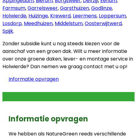
Appingedam
,
Bierum
,
Borgsweer
,
Delfzijl
,
Eenum
,
Farmsum
,
Garrelsweer
,
Garsthuizen
,
Godlinze
,
Holwierde
,
Huizinge
,
Krewerd
,
Leermens
,
Loppersum
,
Losdorp
,
Meedhuizen
,
Middelstum
,
Oosterwijtwerd
,
Spijk
.
Zonder subsidie kunt u nog steeds kiezen voor de
aanschaf van een groen dak. Wilt u meer informatie
over onze groene daken, lever- en montage service in
Holwierde? Dan nemen we graag contact met u op!
Informatie opvragen
Informatie opvragen
We hebben als NatureGreen reeds verschillende