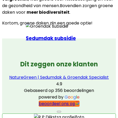
de gezondheid van mensen.Bovendien zorgen groene
daken voor
meer biodiversiteit
.
Kortom, groene daken zijn een goede optie!
Sedumdak subsidie
Dit zeggen onze klanten
NatureGreen | Sedumdak & Groendak Specialist
4.9
Gebaseerd op 356 beoordelingen
powered by
G
o
o
g
l
e
beoordeel ons op