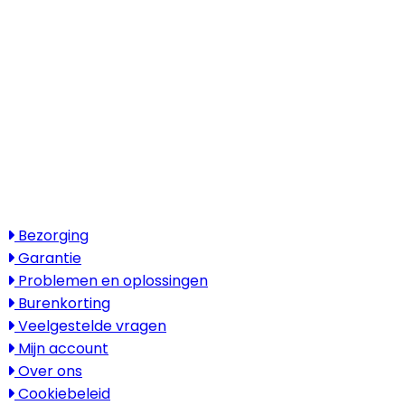
Boylestraat 22
6718 XM Ede
(Wij werken landelijk in heel Nederland,
België en Duitsland)
Openingstijden
Maandag - vrijdag: 08:30 - 17:30
Zaterdag & zondag: gesloten
Bezoek alleen op afspraak
Service
Bezorging
Garantie
Problemen en oplossingen
Burenkorting
Veelgestelde vragen
Mijn account
Over ons
Cookiebeleid