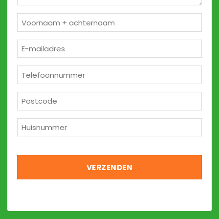
Naam
*
E-
mailadres
*
Telefoon
*
Postcode
*
Huisnummer
*