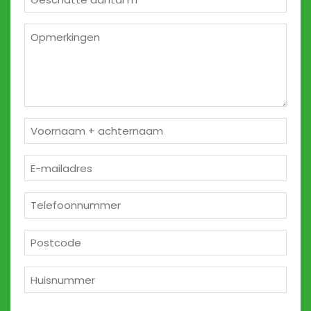
m²
*
Opmerkingen
2
Naam
*
E-
mailadres
*
Telefoon
*
Postcode
*
Huisnummer
*