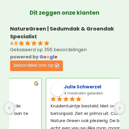
Dit zeggen onze klanten
NatureGreen | Sedumdak & Groendak
Specialist
4.9
Gebaseerd op 356 beoordelingen
powered by
G
o
o
g
l
e
beoordeel ons op
Julie Schwerzel
4 maanden geleden
Kruidentuintje besteld. Niet op dak, maar op 
betonpad. Ziet er prima uit. Contact met 
Nature Green ook plezierig. De bezorger was 
echt een vre-se-lijke man, maar daar kan 