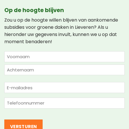
Op de hoogte blijven
Zou u op de hoogte willen blijven van aankomende
subsidies voor groene daken in Lieveren? Als u
hieronder uw gegevens invult, kunnen we u op dat
moment benaderen!
NAAM
(VEREIST)
Voornaam
Achternaam
E-
mailadres
(Vereist)
Telefoon
(Vereist)