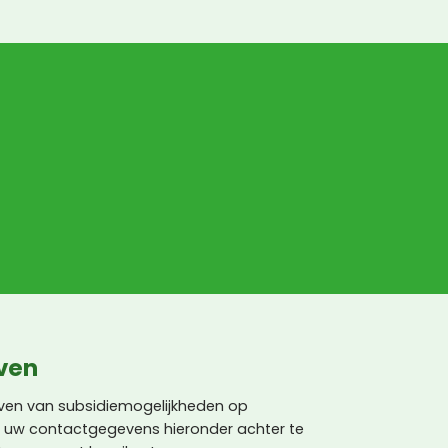
maar daar kan Nature 
Green niks aan doen.
jven
jven van subsidiemogelijkheden op
 uw contactgegevens hieronder achter te