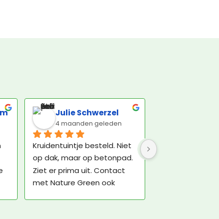
om
Julie Schwerzel
4 maanden geleden
 
Kruidentuintje besteld. Niet 
op dak, maar op betonpad. 
 
Ziet er prima uit. Contact 
met Nature Green ook 
plezierig. De bezorger was 
echt een vre-se-lijke man, 