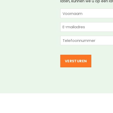
laten, kunnen we u op een l
NAAM
(VEREIST)
Voornaam
E-
mailadres
(Vereist)
Telefoon
(Vereist)