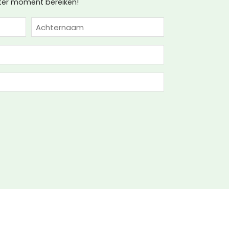
ater moment bereiken!
Achternaam