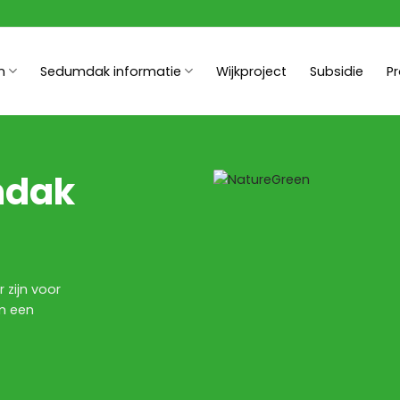
n
Sedumdak informatie
Wijkproject
Subsidie
P
mdak
 zijn voor
m een