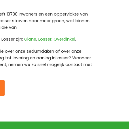
eeft 13730 inwoners en een oppervlakte van
osser streven naar meer groen, wat binnen
sidie van
osser zijn:
Glane
,
Losser
,
Overdinkel
.
tie over onze sedumdaken of over onze
ng tot levering en aanleg inLosser? Wanneer
ient, nemen we zo snel mogelijk contact met