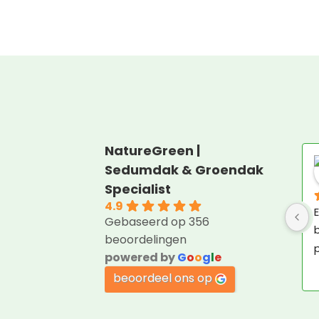
NatureGreen |
Sedumdak & Groendak
Specialist
4.9
E
Gebaseerd op 356
b
beoordelingen
p
powered by
G
o
o
g
l
e
beoordeel ons op