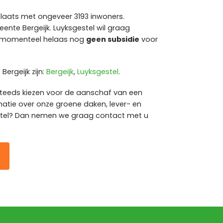
plaats met ongeveer 3193 inwoners.
eente Bergeijk. Luyksgestel wil graag
r momenteel helaas nog
geen subsidie
voor
ergeijk zijn:
Bergeijk
,
Luyksgestel
.
steeds kiezen voor de aanschaf van een
matie over onze groene daken, lever- en
stel? Dan nemen we graag contact met u