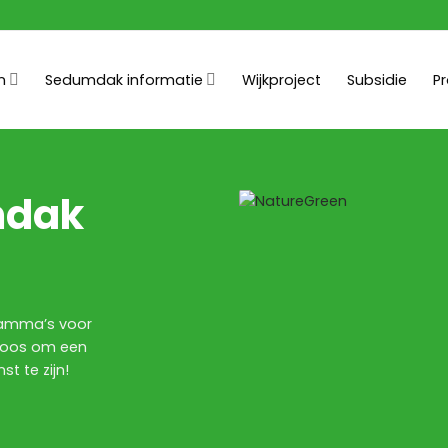
n
Sedumdak informatie
Wijkproject
Subsidie
P
mdak
gramma’s voor
eloos om een
t te zijn!