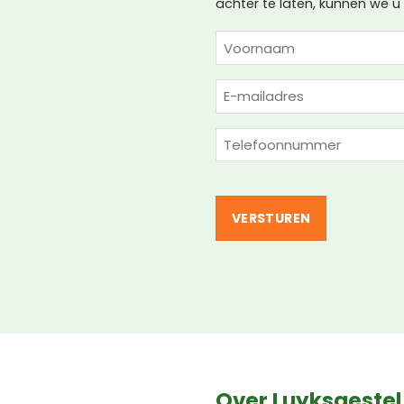
achter te laten, kunnen we 
NAAM
(VEREIST)
Voornaam
E-
mailadres
(Vereist)
Telefoon
(Vereist)
Over Luyksgestel