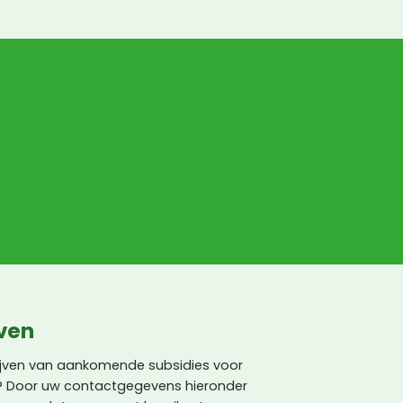
maar daar kan Nature 
Green niks aan doen.
jven
lijven van aankomende subsidies voor
l? Door uw contactgegevens hieronder