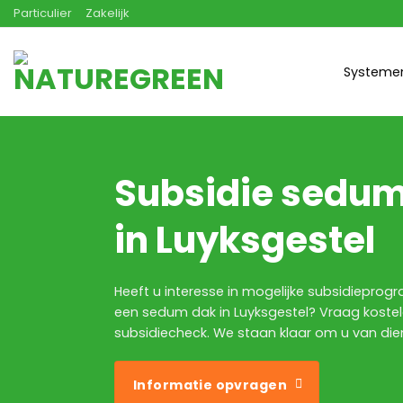
Ga
Particulier
Zakelijk
naar
inhoud
Systeme
Subsidie sedu
in Luyksgestel
Heeft u interesse in mogelijke subsidiepro
een sedum dak in Luyksgestel? Vraag kost
subsidiecheck. We staan klaar om u van diens
Informatie opvragen