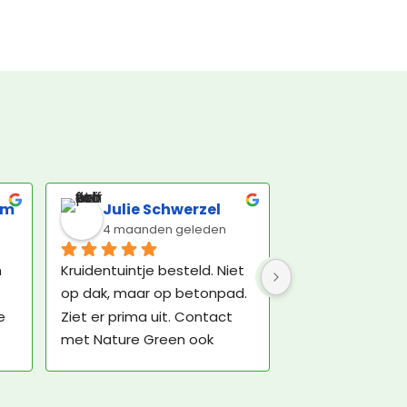
om
Julie Schwerzel
4 maanden geleden
 
Kruidentuintje besteld. Niet 
op dak, maar op betonpad. 
 
Ziet er prima uit. Contact 
met Nature Green ook 
plezierig. De bezorger was 
echt een vre-se-lijke man, 