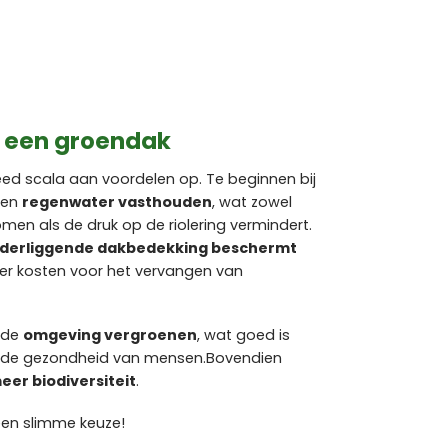
n een groendak
d scala aan voordelen op. Te beginnen bij
ken
regenwater vasthouden
, wat zowel
en als de druk op de riolering vermindert.
derliggende dakbedekking beschermt
der kosten voor het vervangen van
e de
omgeving vergroenen
, wat goed is
or de gezondheid van mensen.Bovendien
eer biodiversiteit
.
een slimme keuze!