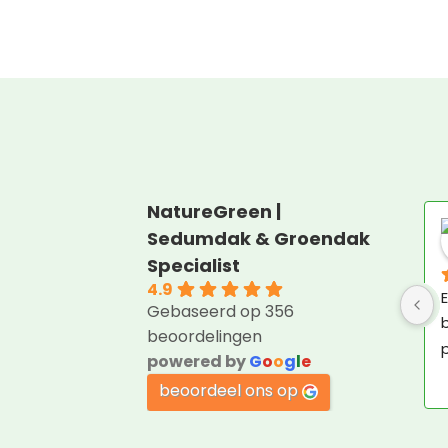
NatureGreen |
Sedumdak & Groendak
Specialist
4.9
E
Gebaseerd op 356
b
beoordelingen
p
powered by
G
o
o
g
l
e
beoordeel ons op