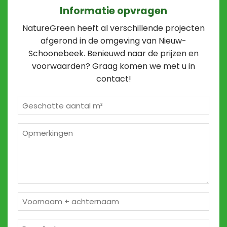
Informatie opvragen
NatureGreen heeft al verschillende projecten
afgerond in de omgeving van Nieuw-
Schoonebeek. Benieuwd naar de prijzen en
voorwaarden? Graag komen we met u in
contact!
Geschatte
m²
*
Opmerkingen
2
Naam
*
E-