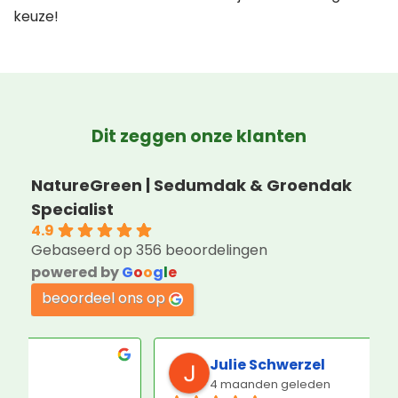
keuze!
Dit zeggen onze klanten
NatureGreen | Sedumdak & Groendak
Specialist
4.9
Gebaseerd op 356 beoordelingen
powered by
G
o
o
g
l
e
beoordeel ons op
R P Dijkstra
2 maanden geleden