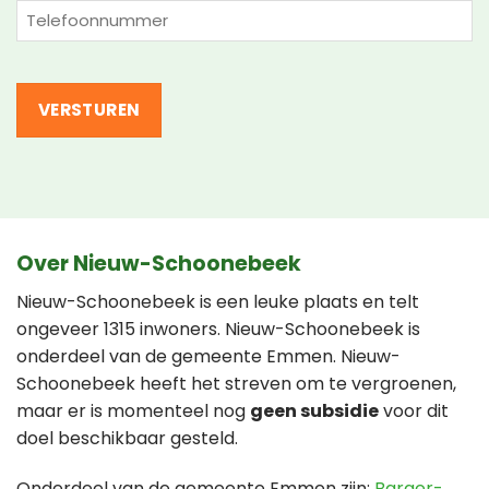
(Vereist)
Telefoon
(Vereist)
Over Nieuw-Schoonebeek
Nieuw-Schoonebeek is een leuke plaats en telt
ongeveer 1315 inwoners. Nieuw-Schoonebeek is
onderdeel van de gemeente Emmen. Nieuw-
Schoonebeek heeft het streven om te vergroenen,
maar er is momenteel nog
geen subsidie
voor dit
doel beschikbaar gesteld.
Onderdeel van de gemeente Emmen zijn:
Barger-