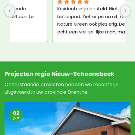
Een kundig en professioneel bedrijf, met 
G
vriendelijk personeel! Klasse!
m
l
Projecten regio Nieuw-Schoonebeek
Onderstaande projecten hebben we recentelijk
uitgevoerd in uw provincie Drenthe.
02
jun