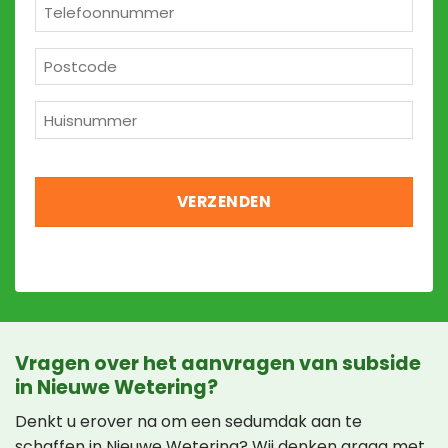
*
Telefoon
*
Postcode
*
Huisnummer
*
Vragen over het aanvragen van subside
in Nieuwe Wetering?
Denkt u erover na om een sedumdak aan te
schaffen in Nieuwe Wetering? Wij denken graag met