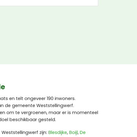
de
aats en telt ongeveer 190 inwoners.
van de gemeente Weststellingwerf.
even om te vergroenen, maar er is momenteel
doel beschikbaar gesteld.
eststellingwerf zijn:
Blesdijke
,
Boijl
,
De