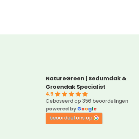
R P Dijkstra
NatureGreen | Sedumdak &
2 maanden geleden
Groendak Specialist
4.9
Een kundig en professioneel bedrijf,
Gebaseerd op 356 beoordelingen
met vriendelijk personeel! Klasse!
powered by
G
o
o
g
l
e
beoordeel ons op