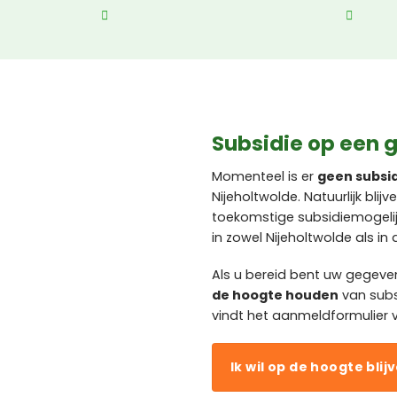
Subsidie op een g
Momenteel is er
geen subsi
Nijeholtwolde. Natuurlijk bl
toekomstige subsidiemogeli
in zowel Nijeholtwolde als i
Als u bereid bent uw gegeve
de hoogte houden
van subs
vindt het aanmeldformulier v
Ik wil op de hoogte blij