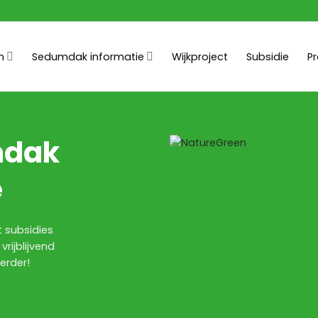
n
Sedumdak informatie
Wijkproject
Subsidie
P
mdak
e
t subsidies
rijblijvend
erder!