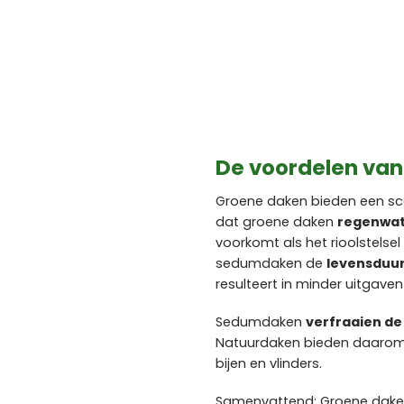
De voordelen va
Groene daken bieden een sca
dat groene daken
regenwat
voorkomt als het rioolstelsel
sedumdaken de
levensduur
resulteert in minder uitgave
Sedumdaken
verfraaien d
Natuurdaken bieden daaro
bijen en vlinders.
Samenvattend: Groene daken 