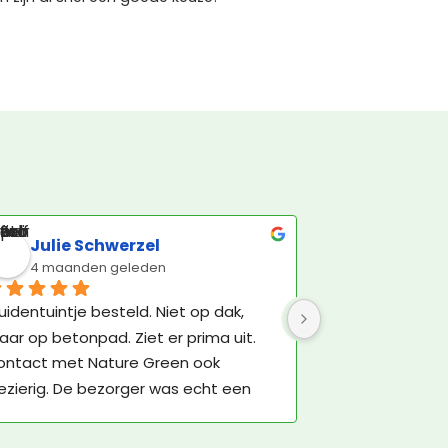
Julie Schwerzel
4 maanden geleden
uidentuintje besteld. Niet op dak, 
ar op betonpad. Ziet er prima uit. 
ontact met Nature Green ook 
ezierig. De bezorger was echt een 
e-se-lijke man, maar daar kan Nature 
een niks aan doen.