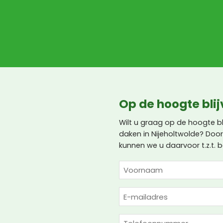
Op de hoogte bli
Wilt u graag op de hoogte b
daken in Nijeholtwolde? Door
kunnen we u daarvoor t.z.t. b
NAAM
(VEREIST)
Voornaam
E-
mailadres
(Vereist)
Telefoon