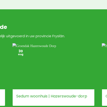
lde
k uitgevoerd in uw provincie Fryslân.
30
aug
Sedum woonhuis | Hazerswoude-dorp