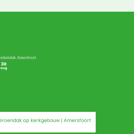
30
30
aug
aug
Groendak op kerkgebouw | Amersfoort
Groendak