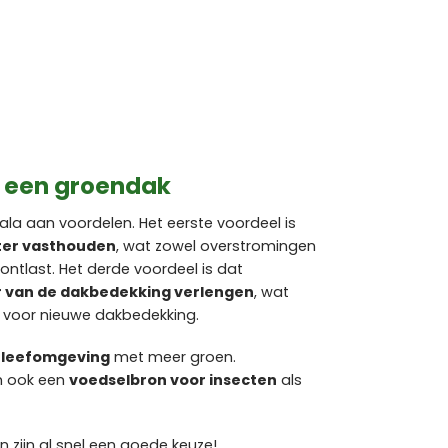
n een groendak
la aan voordelen. Het eerste voordeel is
er vasthouden
, wat zowel overstromingen
 ontlast. Het derde voordeel is dat
 van de dakbedekking verlengen
, wat
n voor nieuwe dakbedekking.
e leefomgeving
met meer groen.
m ook een
voedselbron voor insecten
als
zijn al snel een goede keuze!