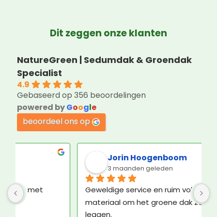
Dit zeggen onze klanten
NatureGreen | Sedumdak & Groendak
Specialist
4.9
Gebaseerd op 356 beoordelingen
powered by
G
o
o
g
l
e
beoordeel ons op
Jorin Hoogenboom
3 maanden geleden
Geweldige service en ruim voldoende 
K
materiaal om het groene dak zelf aan te 
b
leggen.
N