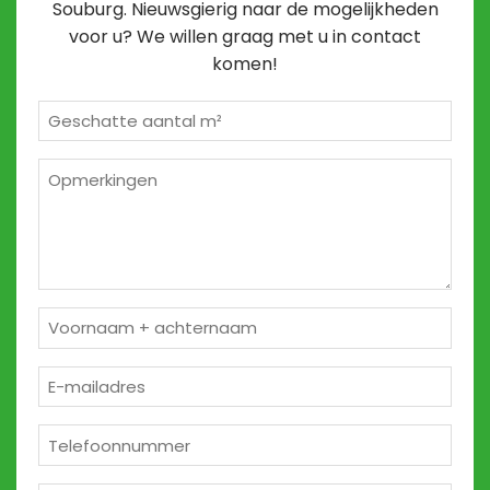
Souburg. Nieuwsgierig naar de mogelijkheden
voor u? We willen graag met u in contact
komen!
Geschatte
m²
*
Opmerkingen
2
Naam
*
E-
mailadres
*
Telefoon
*