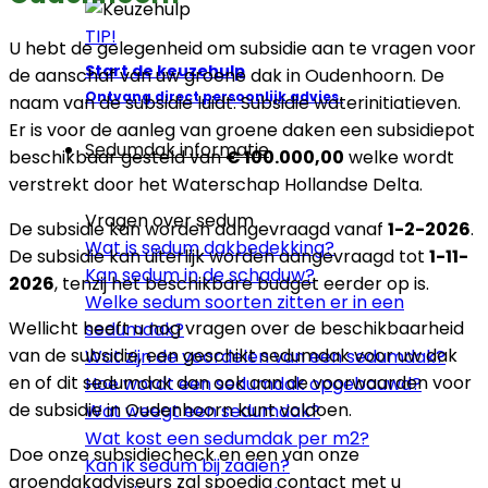
TIP!
U hebt de gelegenheid om subsidie aan te vragen voor
Start de keuzehulp
de aanschaf van uw groene dak in Oudenhoorn. De
Ontvang direct persoonlijk advies.
naam van de subsidie luidt: Subsidie waterinitiatieven.
Er is voor de aanleg van groene daken een subsidiepot
Sedumdak informatie
beschikbaar gesteld van
€ 100.000,00
welke wordt
verstrekt door het Waterschap Hollandse Delta.
Vragen over sedum
De subsidie kan worden aangevraagd vanaf
1-2-2026
.
Wat is sedum dakbedekking?
De subsidie kan uiterlijk worden aangevraagd tot
1-11-
Kan sedum in de schaduw?
2026
, tenzij het beschikbare budget eerder op is.
Welke sedum soorten zitten er in een
Wellicht heeft u nog vragen over de beschikbaarheid
sedumdak?
van de subsidie, een geschikt sedumdak voor uw dak
Wat zijn de voordelen van een sedumdak?
en of dit sedumdak dan ook aan de voorwaarden voor
Hoe wordt een sedumdak opgebouwd?
de subsidie in Oudenhoorn kunt voldoen.
Wat weegt een sedumdak?
Wat kost een sedumdak per m2?
Doe onze subsidiecheck en een van onze
Kan ik sedum bij zaaien?
groendakadviseurs zal spoedig contact met u