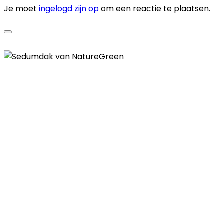
Je moet
ingelogd zijn op
om een reactie te plaatsen.
Contactgegevens
Telefoon
085 - 00 41 774
E-mail
info@naturegreen.nl
Kantooradres
Boylestraat 22
6718 XM Ede
(Wij werken landelijk in heel Nederland,
België en Duitsland)