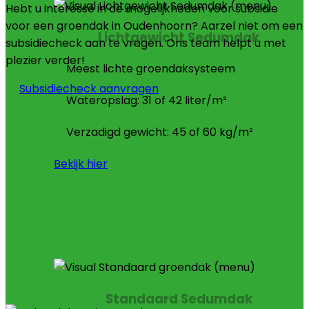
Hebt u interesse in de mogelijkheden voor subsidie
voor een groendak in Oudenhoorn? Aarzel niet om een
Lichtgewicht Sedumdak
subsidiecheck aan te vragen. Ons team helpt u met
plezier verder!
Meest lichte groendaksysteem
Subsidiecheck aanvragen
Wateropslag: 31 of 42 liter/m²
Verzadigd gewicht: 45 of 60 kg/m²
Bekijk hier
Standaard Sedumdak