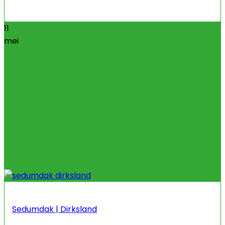
11
mei
Sedumdak | Dirksland