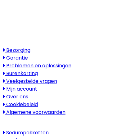
Openingstijden
Maandag - vrijdag: 08:30 - 17:30
Zaterdag & zondag: gesloten
Bezoek alleen op afspraak
Service
Bezorging
Garantie
Problemen en oplossingen
Burenkorting
Veelgestelde vragen
Mijn account
Over ons
Cookiebeleid
Algemene voorwaarden
Kenniscentrum
Sedumpakketten