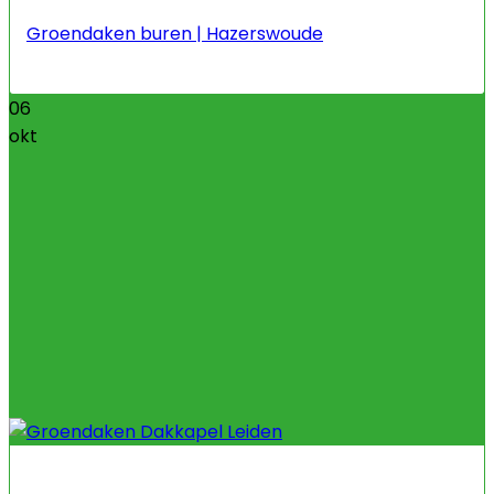
Groendaken buren | Hazerswoude
06
okt