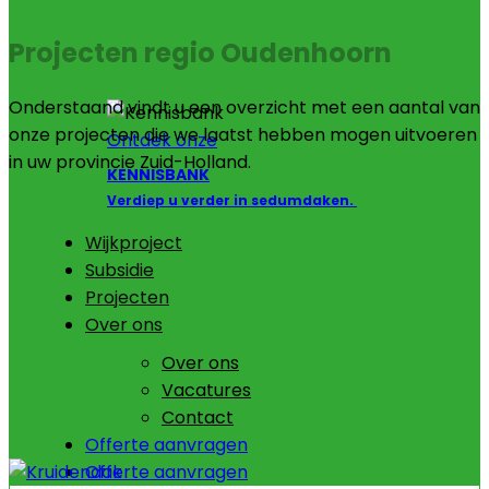
Projecten regio Oudenhoorn
Onderstaand vindt u een overzicht met een aantal van
onze projecten die we laatst hebben mogen uitvoeren
Ontdek onze
in uw provincie Zuid-Holland.
KENNISBANK
Verdiep u verder in sedumdaken.
Wijkproject
Subsidie
Projecten
Over ons
Over ons
Vacatures
Contact
Offerte aanvragen
Offerte aanvragen