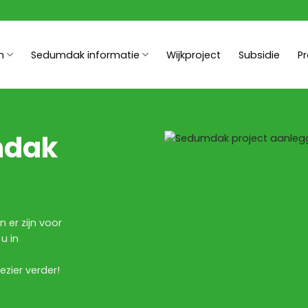
n
Sedumdak informatie
Wijkproject
Subsidie
P
mdak
 er zijn voor
u in
zier verder!