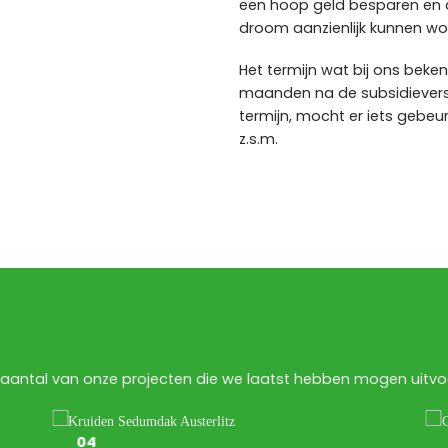
een hoop geld besparen en 
droom aanzienlijk kunnen wo
Het termijn wat bij ons beke
maanden na de subsidieverst
termijn, mocht er iets gebeu
z.s.m.
aantal van onze projecten die we laatst hebben mogen uitvoer
04