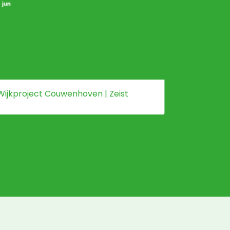
jun
jun
Wijkproject Couwenhoven | Zeist
Bloeiend 