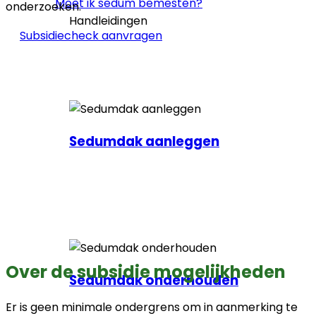
Moet ik sedum bemesten?
onderzoeken.
Handleidingen
Subsidiecheck aanvragen
Sedumdak aanleggen
Over de subsidie mogelijkheden
Sedumdak onderhouden
Er is geen minimale ondergrens om in aanmerking te