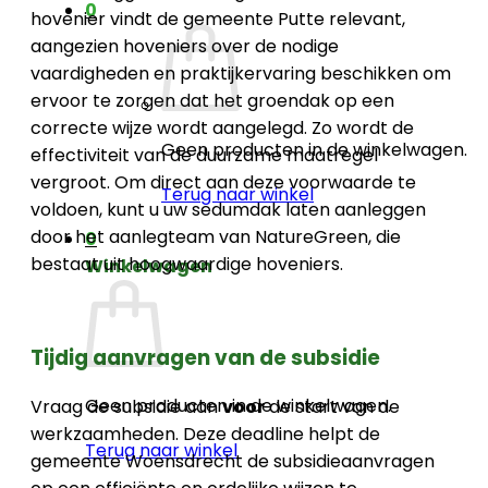
0
hovenier vindt de gemeente Putte relevant,
aangezien hoveniers over de nodige
vaardigheden en praktijkervaring beschikken om
ervoor te zorgen dat het groendak op een
correcte wijze wordt aangelegd. Zo wordt de
Geen producten in de winkelwagen.
effectiviteit van de duurzame maatregel
vergroot. Om direct aan deze voorwaarde te
Terug naar winkel
voldoen, kunt u uw sedumdak laten aanleggen
door het aanlegteam van NatureGreen, die
0
bestaat uit hoogwaardige hoveniers.
Winkelwagen
Tijdig aanvragen van de subsidie
Geen producten in de winkelwagen.
Vraag de subsidie aan
voor
de start van de
werkzaamheden. Deze deadline helpt de
Terug naar winkel
gemeente Woensdrecht de subsidieaanvragen