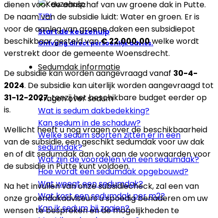
dienen voor de aanschaf van uw groene dak in Putte.
TIP!
De naam van de subsidie luidt: Water en groen. Er is
voor de aanleg van groene daken een subsidiepot
Start de keuzehulp
beschikbaar gesteld van
€ 22.000,00
welke wordt
Ontvang direct persoonlijk advies.
verstrekt door de gemeente Woensdrecht.
Sedumdak informatie
De subsidie kan worden aangevraagd vanaf
30-4-
2024
. De subsidie kan uiterlijk worden aangevraagd tot
31-12-2027
, tenzij het beschikbare budget eerder op
Vragen over sedum
is.
Wat is sedum dakbedekking?
Kan sedum in de schaduw?
Wellicht heeft u nog vragen over de beschikbaarheid
Welke sedum soorten zitten er in een
van de subsidie, een geschikt sedumdak voor uw dak
sedumdak?
en of dit sedumdak dan ook aan de voorwaarden voor
Wat zijn de voordelen van een sedumdak?
de subsidie in Putte kunt voldoen.
Hoe wordt een sedumdak opgebouwd?
Wat weegt een sedumdak?
Na het invullen van onze subsidiecheck, zal een van
Wat kost een sedumdak per m2?
onze groendakadviseurs u spoedig benaderen om uw
Kan ik sedum bij zaaien?
wensen te bespreken en de mogelijkheden te