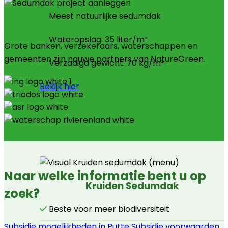
Meest natuurlijke sedumdak
Wateropslag: 35 liter/m²
Grote banken, verzekeraars, waterschappen en
gemeenten zijn nauwe partners van NatureGreen.
Verzadigd gewicht: 70 kg/m²
Bekijk hier
Naar welke informatie bent u op
Kruiden Sedumdak
zoek?
Beste voor meer biodiversiteit
Subsidie mogelijkheden in Putte
Subsidie voorwaarden