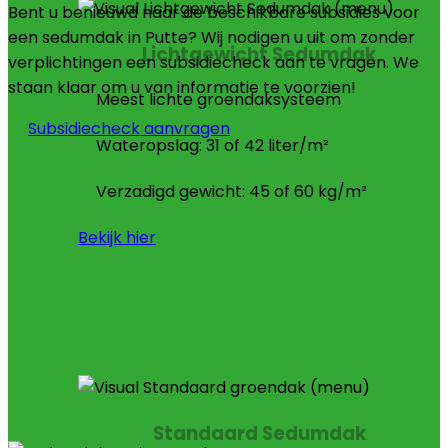
Bent u benieuwd naar de beschikbare subsidies voor
een sedumdak in Putte? Wij nodigen u uit om zonder
Lichtgewicht Sedumdak
verplichtingen een subsidiecheck aan te vragen. We
staan klaar om u van informatie te voorzien!
Meest lichte groendaksysteem
Subsidiecheck aanvragen
Wateropslag: 31 of 42 liter/m²
Verzadigd gewicht: 45 of 60 kg/m²
Bekijk hier
Standaard Sedumdak