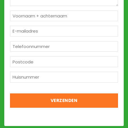
Naam
*
E-
mailadres
*
Telefoon
*
Postcode
*
Huisnummer
*