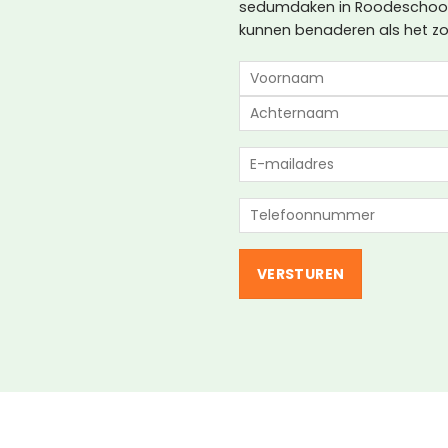
sedumdaken in Roodeschool?
kunnen benaderen als het zov
NAAM
(VEREIST)
Voornaam
Achternaam
E-
mailadres
(Vereist)
Telefoon
(Vereist)