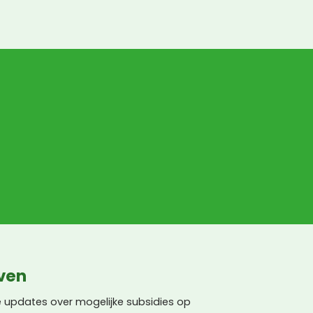
echt een vre-se-lijke man, 
maar daar kan Nature 
Green niks aan doen.
jven
 updates over mogelijke subsidies op