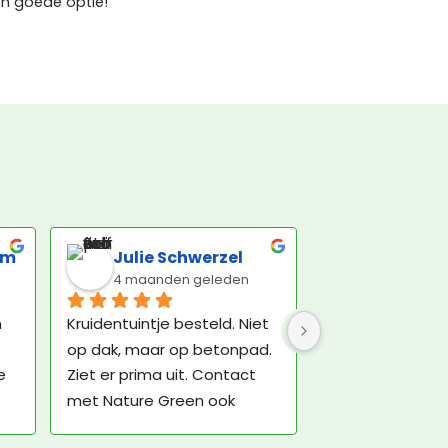
en goede optie!
om
Julie Schwerzel
4 maanden geleden
 
Kruidentuintje besteld. Niet 
op dak, maar op betonpad. 
 
Ziet er prima uit. Contact 
met Nature Green ook 
plezierig. De bezorger was 