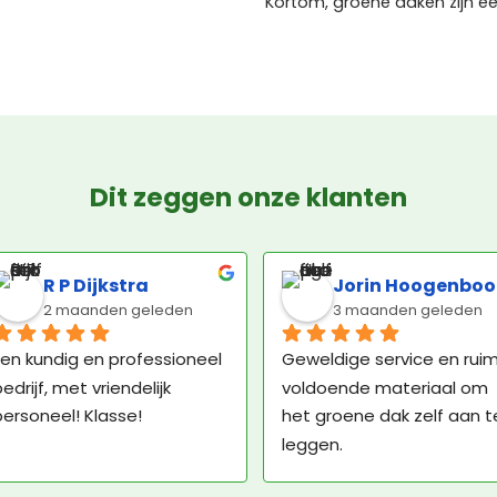
Kortom, groene daken zijn e
Dit zeggen onze klanten
R P Dijkstra
Jorin Hoogenbo
2 maanden geleden
3 maanden geleden
en kundig en professioneel 
Geweldige service en ruim
edrijf, met vriendelijk 
voldoende materiaal om 
ersoneel! Klasse!
het groene dak zelf aan te
leggen.