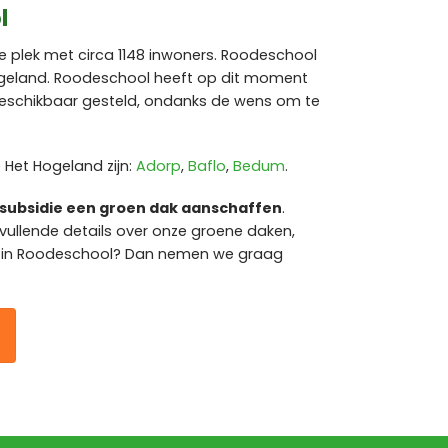
l
e plek met circa 1148 inwoners. Roodeschool
geland. Roodeschool heeft op dit moment
schikbaar gesteld, ondanks de wens om te
Het Hogeland zijn:
Adorp
,
Baflo
,
Bedum
.
subsidie een groen dak aanschaffen
.
vullende details over onze groene daken,
e in Roodeschool? Dan nemen we graag