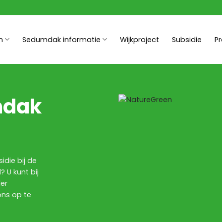
n
Sedumdak informatie
Wijkproject
Subsidie
P
mdak
idie bij de
 U kunt bij
er
ons op te