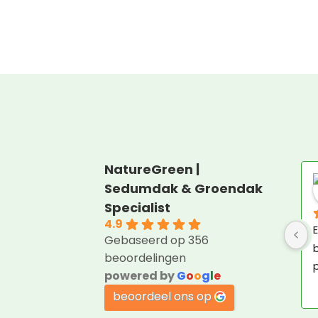
NatureGreen |
Sedumdak & Groendak
Specialist
4.9
E
Gebaseerd op 356
b
beoordelingen
p
powered by
G
o
o
g
l
e
beoordeel ons op