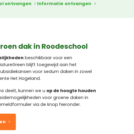
ol ontvangen
Informatie ontvangen
groen dak in Roodeschool
elijkheden
beschikbaar voor een
tureGreen blijft toegewijd aan het
subsidiekansen voor sedum daken in zowel
ente Het Hogeland.
ns deelt, kunnen we u
op de hoogte houden
bsidiemogelijkheden voor groene daken in
nmeldformulier via de knop hieronder.
ven