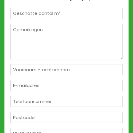
Geschatte
m²
*
Opmerkingen
2
Naam
*
E-
mailadres
*
Telefoon
*
Postcode
*
Huisnummer