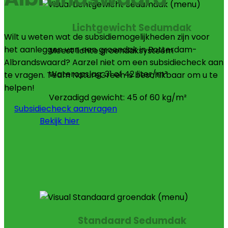
Lichtgewicht Sedumdak
Wilt u weten wat de subsidiemogelijkheden zijn voor
het aanleggen van een groendak in Rotterdam-
Meest lichte groendaksysteem
Albrandswaard? Aarzel niet om een subsidiecheck aan
Wateropslag: 31 of 42 liter/m²
te vragen. Team NatureGreen is beschikbaar om u te
helpen!
Verzadigd gewicht: 45 of 60 kg/m²
Subsidiecheck aanvragen
Bekijk hier
Standaard Sedumdak