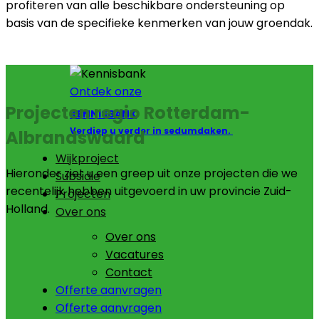
profiteren van alle beschikbare ondersteuning op
basis van de specifieke kenmerken van jouw groendak.
Ontdek onze
Projecten regio Rotterdam-
KENNISBANK
Verdiep u verder in sedumdaken.
Albrandswaard
Wijkproject
Hieronder ziet u een greep uit onze projecten die we
Subsidie
recentelijk hebben uitgevoerd in uw provincie Zuid-
Projecten
Holland.
Over ons
Over ons
Vacatures
Contact
Offerte aanvragen
Offerte aanvragen