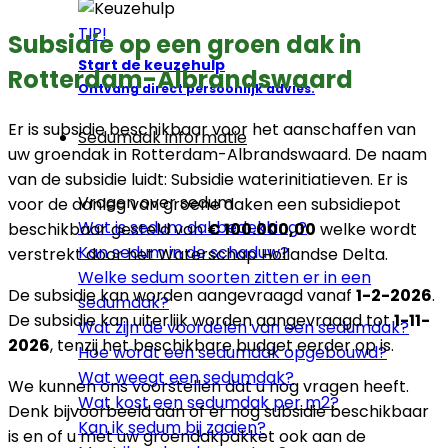
TIP!
Subsidie op een groen dak in
Start de keuzehulp
Rotterdam-Albrandswaard
Ontvang direct persoonlijk advies.
Er is subsidie beschikbaar voor het aanschaffen van
Sedumdak informatie
uw groendak in Rotterdam-Albrandswaard. De naam
van de subsidie luidt: Subsidie waterinitiatieven. Er is
Vragen over sedum
voor de aanleg van groene daken een subsidiepot
Wat is sedum dakbedekking?
beschikbaar gesteld van
€ 100.000,00
welke wordt
Kan sedum in de schaduw?
verstrekt door het Waterschap Hollandse Delta.
Welke sedum soorten zitten er in een
De subsidie kan worden aangevraagd vanaf
1-2-2026
.
sedumdak?
De subsidie kan uiterlijk worden aangevraagd tot
1-11-
Wat zijn de voordelen van een sedumdak?
2026
, tenzij het beschikbare budget eerder op is.
Hoe wordt een sedumdak opgebouwd?
Wat weegt een sedumdak?
We kunnen ons voorstellen dat u nog vragen heeft.
Wat kost een sedumdak per m2?
Denk bijvoorbeeld aan of er nog subsidie beschikbaar
Kan ik sedum bij zaaien?
is en of u met uw groendakpakket ook aan de