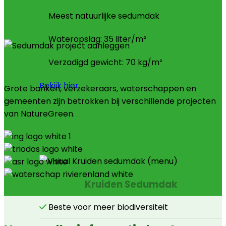
Meest natuurlijke sedumdak
Wateropslag: 35 liter/m²
Verzadigd gewicht: 70 kg/m²
Bekijk hier
Grote banken, verzekeraars, waterschappen en
gemeenten zijn betrokken bij verschillende projecten
van NatureGreen.
Kruiden Sedumdak
Beste voor meer biodiversiteit