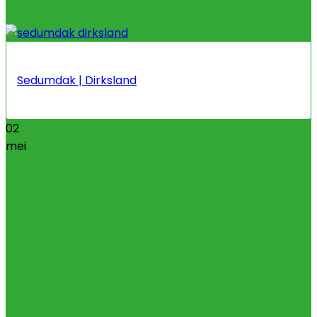
Sedumdak | Dirksland
02
mei