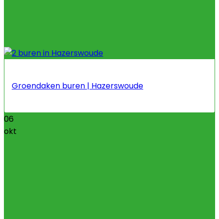
Groendaken buren | Hazerswoude
06
okt