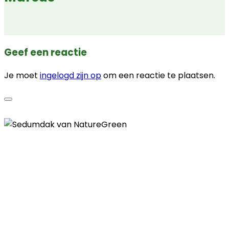
Geef een reactie
Je moet
ingelogd zijn op
om een reactie te plaatsen.
Contactgegevens
Telefoon
085 - 00 41 774
E-mail
info@naturegreen.nl