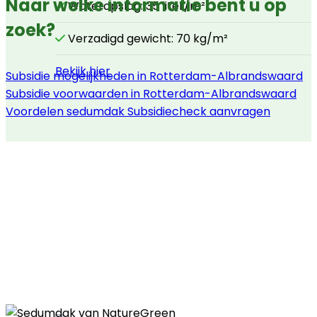
Naar welke informatie bent u op
Wateropslag: 35 liter/m²
zoek?
Verzadigd gewicht: 70 kg/m²
Bekijk hier
Subsidie mogelijkheden in Rotterdam-Albrandswaard
Subsidie voorwaarden in Rotterdam-Albrandswaard
Voordelen sedumdak
Subsidiecheck aanvragen