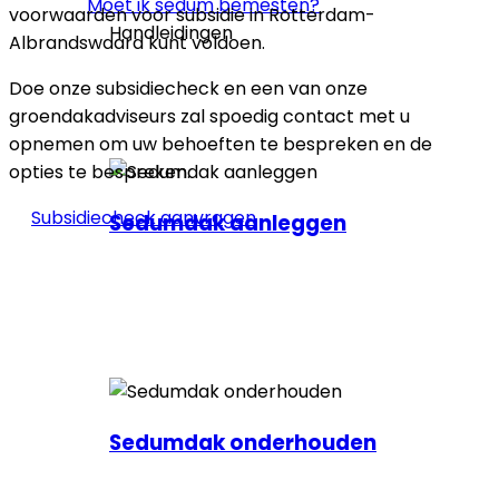
Moet ik sedum bemesten?
voorwaarden voor subsidie in Rotterdam-
Handleidingen
Albrandswaard kunt voldoen.
Doe onze subsidiecheck en een van onze
groendakadviseurs zal spoedig contact met u
opnemen om uw behoeften te bespreken en de
opties te bespreken.
Subsidiecheck aanvragen
Sedumdak aanleggen
Sedumdak onderhouden