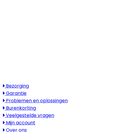
Kantooradres
Boylestraat 22
6718 XM Ede
(Wij werken landelijk in heel Nederland,
België en Duitsland)
Openingstijden
Maandag - vrijdag: 08:30 - 17:30
Zaterdag & zondag: gesloten
Bezoek alleen op afspraak
Service
Bezorging
Garantie
Problemen en oplossingen
Burenkorting
Veelgestelde vragen
Mijn account
Over ons