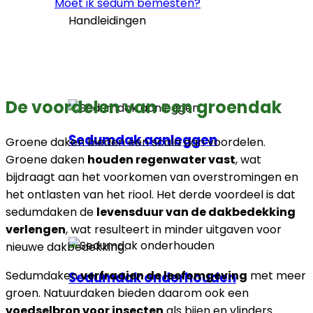
Moet ik sedum bemesten?
Handleidingen
De voordelen van een groendak
Sedumdak aanleggen
Groene daken bieden een scala aan voordelen.
Groene daken
houden regenwater vast
, wat
bijdraagt aan het voorkomen van overstromingen en
het ontlasten van het riool. Het derde voordeel is dat
sedumdaken de
levensduur van de dakbedekking
verlengen
, wat resulteert in minder uitgaven voor
nieuwe dakbedekking.
Sedumdaken
verfraaien de leefomgeving
met meer
Sedumdak onderhouden
groen. Natuurdaken bieden daarom ook een
voedselbron voor insecten
als bijen en vlinders.