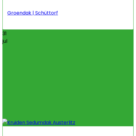
Groendak | Schüttorf
31
jul