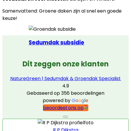
Samenvattend: Groene daken zijn al snel een goede
keuze!
Sedumdak subsidie
Dit zeggen onze klanten
NatureGreen | Sedumdak & Groendak Specialist
4.9
Gebaseerd op 356 beoordelingen
powered by
G
o
o
g
l
e
beoordeel ons op
R P Dijkstra