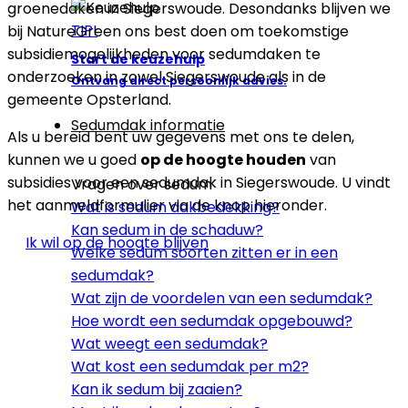
groenedaken in Siegerswoude. Desondanks blijven we
TIP!
bij NatureGreen ons best doen om toekomstige
subsidiemogelijkheden voor sedumdaken te
Start de keuzehulp
onderzoeken in zowel Siegerswoude als in de
Ontvang direct persoonlijk advies.
gemeente Opsterland.
Sedumdak informatie
Als u bereid bent uw gegevens met ons te delen,
kunnen we u goed
op de hoogte houden
van
subsidies voor een sedumdak in Siegerswoude. U vindt
Vragen over sedum
het aanmeldformulier via de knop hieronder.
Wat is sedum dakbedekking?
Kan sedum in de schaduw?
Ik wil op de hoogte blijven
Welke sedum soorten zitten er in een
sedumdak?
Wat zijn de voordelen van een sedumdak?
Hoe wordt een sedumdak opgebouwd?
Wat weegt een sedumdak?
Wat kost een sedumdak per m2?
Kan ik sedum bij zaaien?