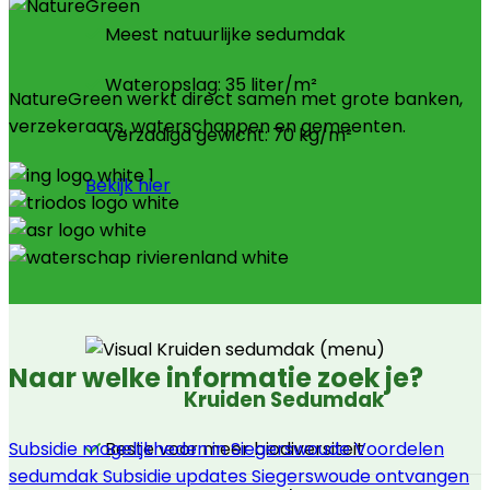
Meest natuurlijke sedumdak
Wateropslag: 35 liter/m²
NatureGreen werkt direct samen met grote banken,
verzekeraars, waterschappen en gemeenten.
Verzadigd gewicht: 70 kg/m²
Bekijk hier
Naar welke informatie zoek je?
Kruiden Sedumdak
Subsidie mogelijkheden in Siegerswoude
Voordelen
Beste voor meer biodiversiteit
sedumdak
Subsidie updates Siegerswoude ontvangen