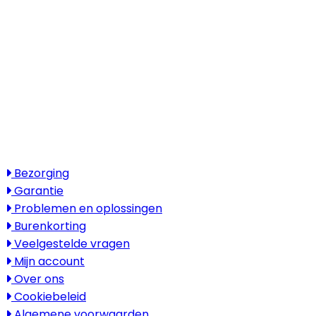
6718 XM Ede
(Wij werken landelijk in heel Nederland,
België en Duitsland)
Openingstijden
Maandag - vrijdag: 08:30 - 17:30
Zaterdag & zondag: gesloten
Bezoek alleen op afspraak
Service
Bezorging
Garantie
Problemen en oplossingen
Burenkorting
Veelgestelde vragen
Mijn account
Over ons
Cookiebeleid
Algemene voorwaarden