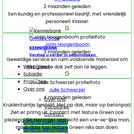
2 maanden geleden
Een kundig en professioneel bedrijf, met vriendelijk
personeel! Klasse!
Ontdek onze
Jorin Hoogenboom
KENNISBANK
3 maanden geleden
Verdiep u verder in sedumdaken.
Geweldige service en ruim voldoende materiaal om
Wijkproject
het groene dak zelf aan te leggen.
Subsidie
Projecten
Over ons
Julie Schwerzel
4 maanden geleden
Over ons
Kruidentuintje besteld. Niet op dak, maar op betonpad.
Vacatures
Ziet er prima uit. Contact met Nature Green ook
Contact
plezierig. De bezorger was echt een vre-se-lijke man,
Offerte aanvragen
maar daar kan Nature Green niks aan doen.
Offerte aanvragen