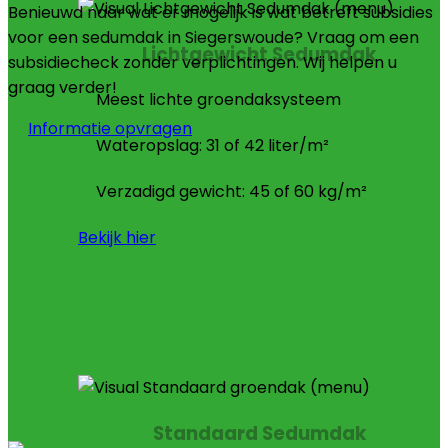
Benieuwd naar wat er mogelijk is wat betreft subsidies
voor een sedumdak in Siegerswoude? Vraag om een
Lichtgewicht Sedumdak
subsidiecheck zonder verplichtingen. Wij helpen u
graag verder!
Meest lichte groendaksysteem
Informatie opvragen
Wateropslag: 31 of 42 liter/m²
Verzadigd gewicht: 45 of 60 kg/m²
Bekijk hier
Standaard Sedumdak