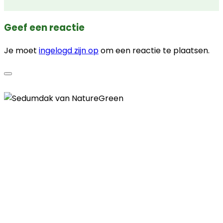
Geef een reactie
Je moet
ingelogd zijn op
om een reactie te plaatsen.
Contactgegevens
Telefoon
085 - 00 41 774
E-mail
info@naturegreen.nl
Kantooradres
Boylestraat 22