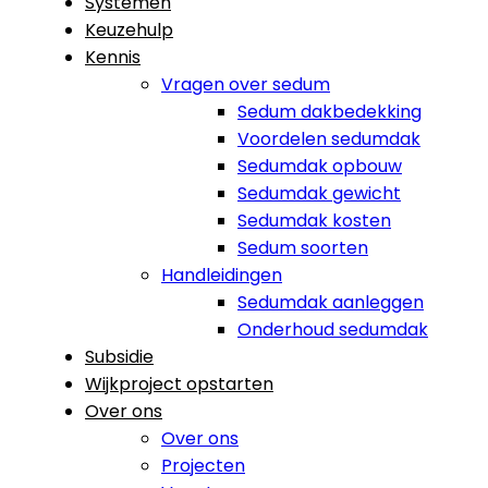
Systemen
Keuzehulp
Kennis
Vragen over sedum
Sedum dakbedekking
Voordelen sedumdak
Sedumdak opbouw
Sedumdak gewicht
Sedumdak kosten
Sedum soorten
Handleidingen
Sedumdak aanleggen
Onderhoud sedumdak
Subsidie
Wijkproject opstarten
Over ons
Over ons
Projecten