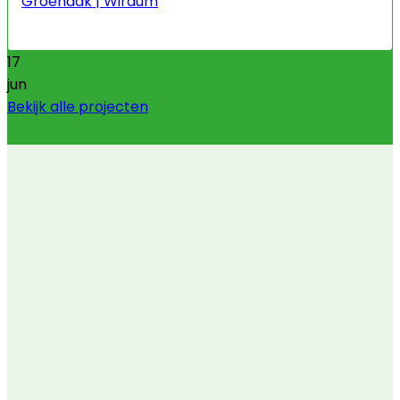
Groendak | Wirdum
17
jun
Bekijk alle projecten