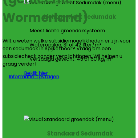
Wormerland)
Lichtgewicht Sedumdak
Meest lichte groendaksysteem
Wilt u weten welke subsidiemogelijkheden er zijn voor
Wateropslag: 31 of 42 liter/m²
een sedumdak in Spijkerboor? Vraag om een
subsidiecheck zonder verplichtingen. Wij helpen u
Verzadigd gewicht: 45 of 60 kg/m²
graag verder!
Bekijk hier
Informatie opvragen
Standaard Sedumdak