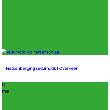
Fietsenberging sedumdak | Overveen
12
mei