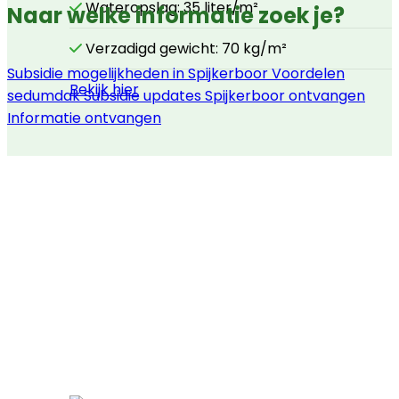
Wateropslag: 35 liter/m²
Naar welke informatie zoek je?
Verzadigd gewicht: 70 kg/m²
Subsidie mogelijkheden in Spijkerboor
Voordelen
Bekijk hier
sedumdak
Subsidie updates Spijkerboor ontvangen
Informatie ontvangen