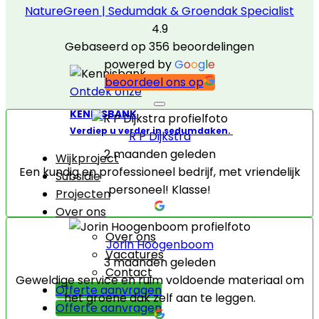
NatureGreen | Sedumdak & Groendak Specialist
4.9
Gebaseerd op 356 beoordelingen
powered by
G
o
o
g
l
e
beoordeel ons op
Ontdek onze
KENNISBANK
Verdiep u verder in sedumdaken.
R P Dijkstra
2 maanden geleden
Wijkproject
Een kundig en professioneel bedrijf, met vriendelijk
Subsidie
personeel! Klasse!
Projecten
Over ons
Over ons
Jorin Hoogenboom
Vacatures
3 maanden geleden
Contact
Geweldige service en ruim voldoende materiaal om
Offerte aanvragen
het groene dak zelf aan te leggen.
Offerte aanvragen