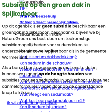
Subsidie op een groen dak in
TIP!
Spijkerboor
Start de keuzehulp
Ontvang direct persoonlijk advies.
Op dit ogenblik is er
geen subsidie
beschikbaar een
groendak in Spijkerboor. Desondanks blijven we bij
Sedumdak informatie
NatureGreen ons best doen om toekomstige
subsidiemogelijkheden voor sudumdaken te
Vragen over sedum
onderzoeken in zowel Spijkerboor als in de gemeente
Wat is sedum dakbedekking?
Wormerland.
Kan sedum in de schaduw?
Als u bereid bent uw gegevens met ons te delen,
Welke sedum soorten zitten er in een
kunnen we u goed
op de hoogte houden
van
sedumdak?
subsidies voor een sedumdak in Spijkerboor. U kunt het
Wat zijn de voordelen van een sedumdak?
aanmeldformulier vinden door op de onderstaande
Hoe wordt een sedumdak opgebouwd?
knop te klikken.
Wat weegt een sedumdak?
Wat kost een sedumdak per m2?
Ik wil op de hoogte blijven
Kan ik sedum bij zaaien?