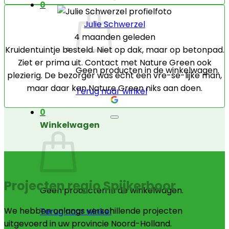
0
Julie Schwerzel
4 maanden geleden
Kruidentuintje besteld. Niet op dak, maar op betonpad.
Ziet er prima uit. Contact met Nature Green ook
Geen producten in de winkelwagen.
plezierig. De bezorger was echt een vre-se-lijke man,
maar daar kan Nature Green niks aan doen.
Terug naar winkel
0
Winkelwagen
Projecten regio Spijkerboor
Geen producten in de winkelwagen.
We hebben onlangs verschillende projecten
Terug naar winkel
uitgevoerd in uw provincie Noord-Holland.