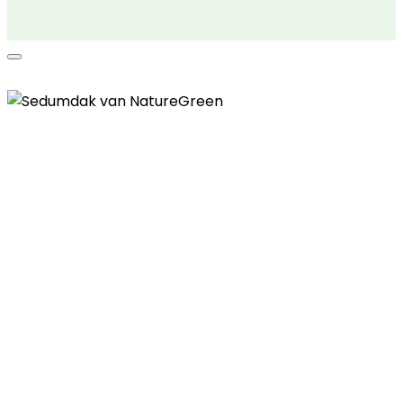
Contactgegevens
Telefoon
085 - 00 41 774
E-mail
info@naturegreen.nl
Kantooradres
Boylestraat 22
6718 XM Ede
(Wij werken landelijk in heel Nederland,
België en Duitsland)