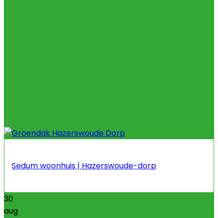
Sedum woonhuis | Hazerswoude-dorp
30
aug