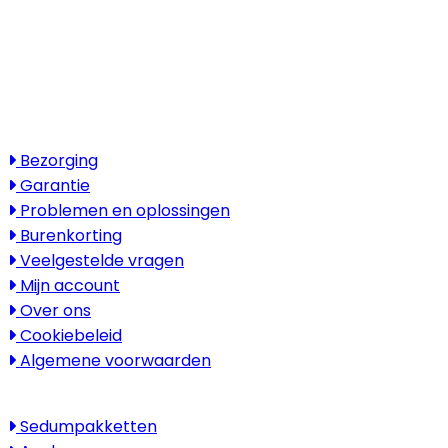
Openingstijden
Maandag - vrijdag: 08:30 - 17:30
Zaterdag & zondag: gesloten
Bezoek alleen op afspraak
Service
Bezorging
Garantie
Problemen en oplossingen
Burenkorting
Veelgestelde vragen
Mijn account
Over ons
Cookiebeleid
Algemene voorwaarden
Kenniscentrum
Sedumpakketten