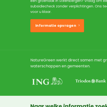
een groendak in Steenbergen? Vraag om e
subsidiecheck zonder verplichtingen. Ons t
voor u klaar.
Informatie opvragen
NatureGreen werkt direct samen met gr
waterschappen en gemeenten.
Naar welke informatie zoek