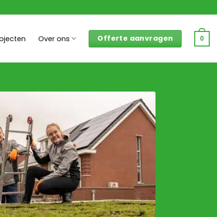
Offerte aanvragen
rojecten
Over ons
0