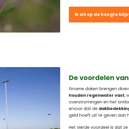
Ik wil op de hoogte blij
De voordelen va
Groene daken brengen diver
houden regenwater vast
, 
overstromingen en het ontla
ervoor dat de
dakbedekkin
geld hoeft uit te geven aan
Het vierde voordeel is dat z