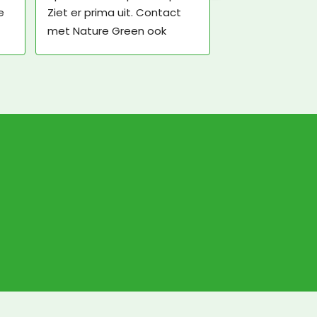
 
Ziet er prima uit. Contact 
met Nature Green ook 
plezierig. De bezorger was 
echt een vre-se-lijke man, 
maar daar kan Nature 
Green niks aan doen.