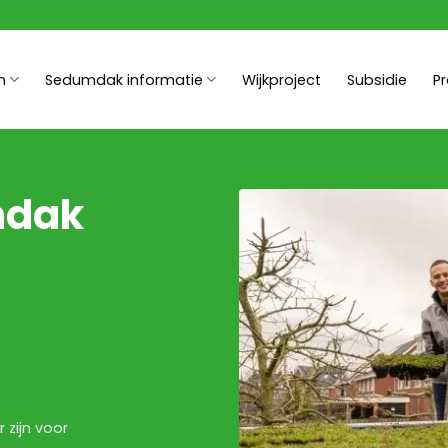
n
Sedumdak informatie
Wijkproject
Subsidie
P
mdak
 zijn voor