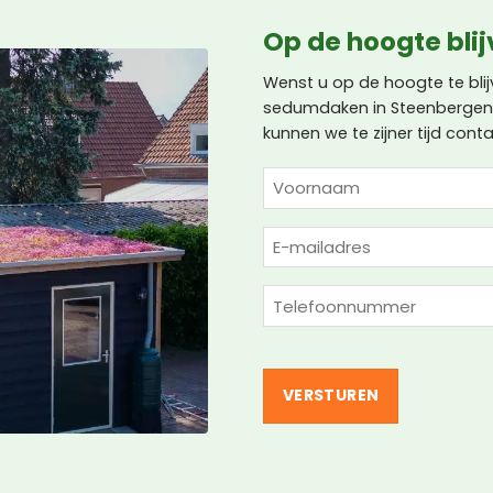
Op de hoogte bli
Wenst u op de hoogte te bli
sedumdaken in Steenbergen?
kunnen we te zijner tijd co
NAAM
(VEREIST)
Voornaam
E-
mailadres
(Vereist)
Telefoon
(Vereist)