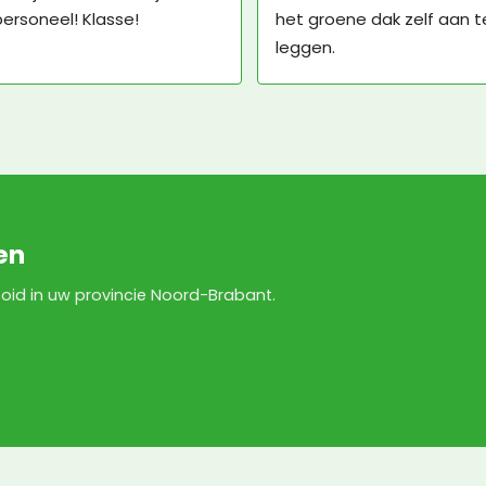
ersoneel! Klasse!
het groene dak zelf aan te
leggen.
en
tooid in uw provincie Noord-Brabant.