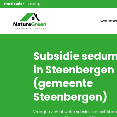
Ga
Particulier
Zakelijk
naar
inhoud
Systeme
Subsidie sedu
in Steenbergen
(gemeente
Steenbergen)
Vraagt u zich af welke subsidies beschikbaar