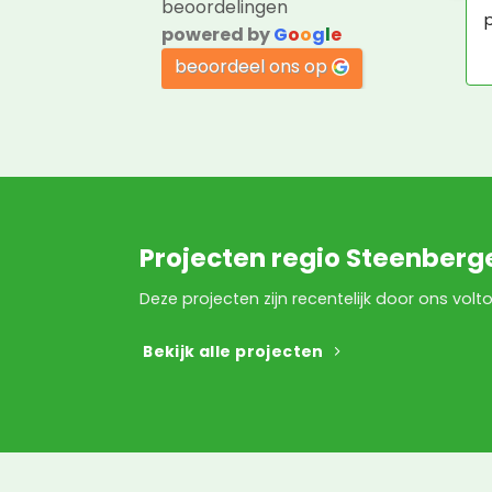
beoordelingen
p
powered by
G
o
o
g
l
e
beoordeel ons op
Projecten regio Steenberg
Deze projecten zijn recentelijk door ons vol
Bekijk alle projecten