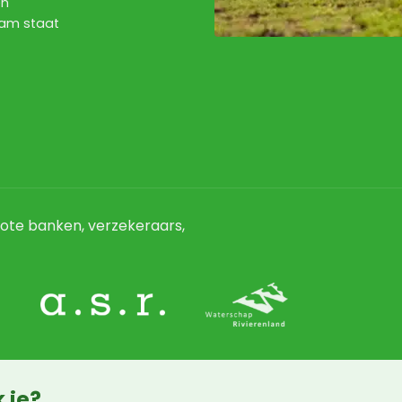
en
eam staat
ote banken, verzekeraars,
 je?