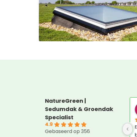
NatureGreen |
Sedumdak & Groendak
Specialist
4.9
E
Gebaseerd op 356
b