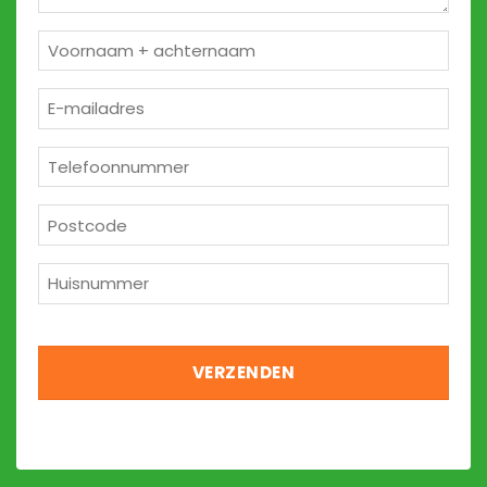
Naam
*
E-
mailadres
*
Telefoon
*
Postcode
*
Huisnummer
*