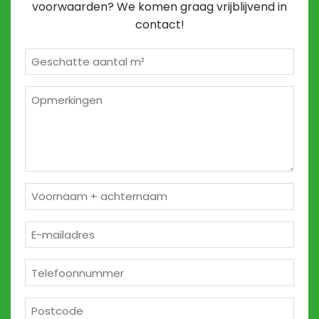
voorwaarden? We komen graag vrijblijvend in
contact!
Geschatte
m²
*
Opmerkingen
2
Naam
*
E-
mailadres
*
Telefoon
*
Postcode