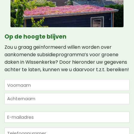
Op de hoogte blijven
Zou u graag geïnformeerd willen worden over
aankomende subsidieprogramma’s voor groene
daken in Wissenkerke? Door hieronder uw gegevens
achter te laten, kunnen we u daarvoor t.z.t. bereiken!
NAAM
(VEREIST)
Voornaam
Achternaam
E-
mailadres
(Vereist)
Telefoon