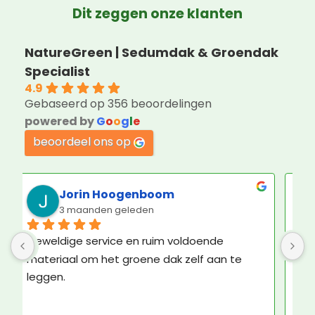
Dit zeggen onze klanten
NatureGreen | Sedumdak & Groendak
Specialist
4.9
Gebaseerd op 356 beoordelingen
powered by
G
o
o
g
l
e
beoordeel ons op
Julie Schwerzel
4 maanden geleden
Kruidentuintje besteld. Niet op dak, maar op 
betonpad. Ziet er prima uit. Contact met 
Nature Green ook plezierig. De bezorger was 
echt een vre-se-lijke man, maar daar kan 
Nature Green niks aan doen.