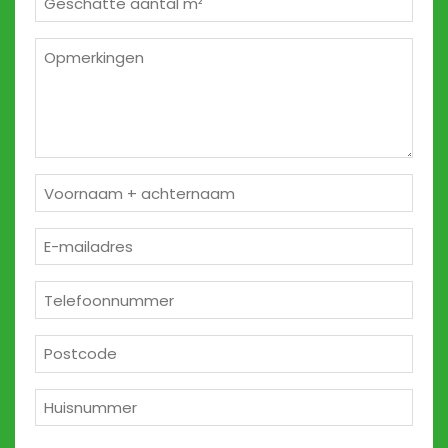
m²
*
Opmerkingen
2
Naam
*
E-
mailadres
*
Telefoon
*
Postcode
*
Huisnummer
*