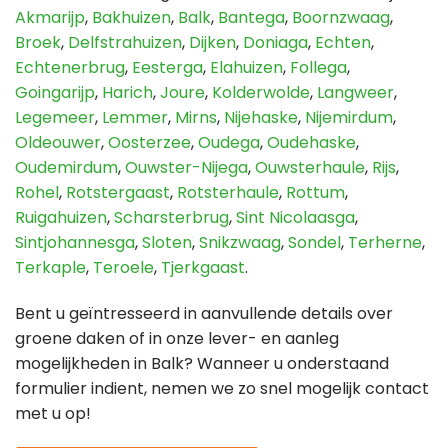
Akmarijp
,
Bakhuizen
,
Balk
,
Bantega
,
Boornzwaag
,
Broek
,
Delfstrahuizen
,
Dijken
,
Doniaga
,
Echten
,
Echtenerbrug
,
Eesterga
,
Elahuizen
,
Follega
,
Goingarijp
,
Harich
,
Joure
,
Kolderwolde
,
Langweer
,
Legemeer
,
Lemmer
,
Mirns
,
Nijehaske
,
Nijemirdum
,
Oldeouwer
,
Oosterzee
,
Oudega
,
Oudehaske
,
Oudemirdum
,
Ouwster-Nijega
,
Ouwsterhaule
,
Rijs
,
Rohel
,
Rotstergaast
,
Rotsterhaule
,
Rottum
,
Ruigahuizen
,
Scharsterbrug
,
Sint Nicolaasga
,
Sintjohannesga
,
Sloten
,
Snikzwaag
,
Sondel
,
Terherne
,
Terkaple
,
Teroele
,
Tjerkgaast
.
Bent u geïntresseerd in aanvullende details over
groene daken of in onze lever- en aanleg
mogelijkheden in Balk? Wanneer u onderstaand
formulier indient, nemen we zo snel mogelijk contact
met u op!