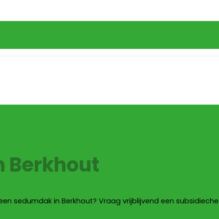
n Berkhout
 een sedumdak in Berkhout? Vraag vrijblijvend een subsidieche