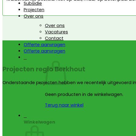
Subsidie
Projecten
Over ons
Over ons
Vacatures
Contact
Offerte aanvragen
Offerte aanvragen
0
Projecten regio Berkhout
Onderstaande projecten hebben we recentelijk uitgevoerd in
Geen producten in de winkelwagen.
Terug naar winkel
0
Winkelwagen