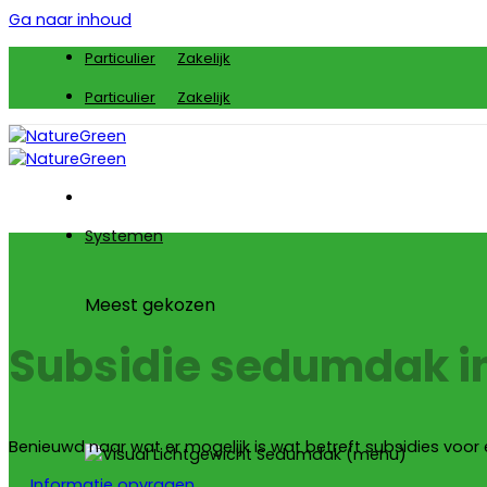
Ga naar inhoud
Particulier
Zakelijk
Particulier
Zakelijk
Systemen
Meest gekozen
Subsidie sedumdak i
Benieuwd naar wat er mogelijk is wat betreft subsidies voor
Informatie opvragen