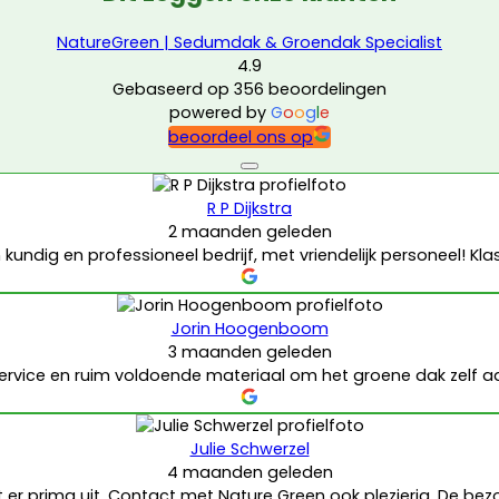
NatureGreen | Sedumdak & Groendak Specialist
4.9
Gebaseerd op 356 beoordelingen
powered by
G
o
o
g
l
e
beoordeel ons op
R P Dijkstra
2 maanden geleden
 kundig en professioneel bedrijf, met vriendelijk personeel! Kla
Jorin Hoogenboom
3 maanden geleden
ervice en ruim voldoende materiaal om het groene dak zelf aa
Julie Schwerzel
4 maanden geleden
t er prima uit. Contact met Nature Green ook plezierig. De b