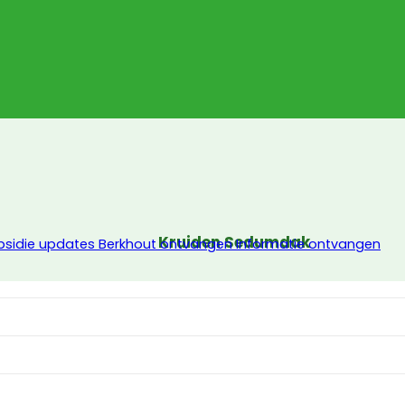
Kruiden Sedumdak
bsidie updates Berkhout ontvangen
Informatie ontvangen