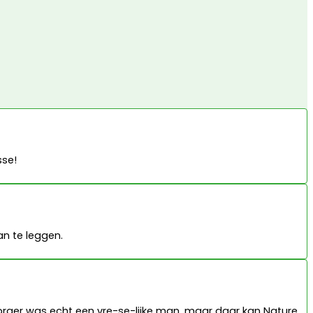
sse!
n te leggen.
ezorger was echt een vre-se-lijke man, maar daar kan Nature