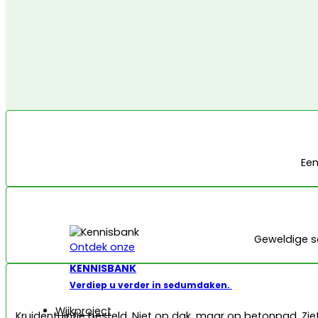
Een
Geweldige s
Ontdek onze
KENNISBANK
Verdiep u verder in sedumdaken.
Wijkproject
Kruidentuintje besteld. Niet op dak, maar op betonpad. Zie