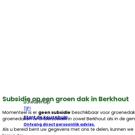
Subsidie op een groen dak in Berkhout
TIP!
Momenteel is er
geen subsidie
beschikbaar voor groenedaken
Start de keuzehulp
groenedaken te onderzoeken in zowel Berkhout als in de g
Ontvang direct persoonlijk advies.
Als u bereid bent uw gegevens met ons te delen, kunnen w