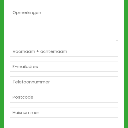
m²
*
Opmerkingen
2
Naam
*
E-
mailadres
*
Telefoon
*
Postcode
*
Huisnummer
*