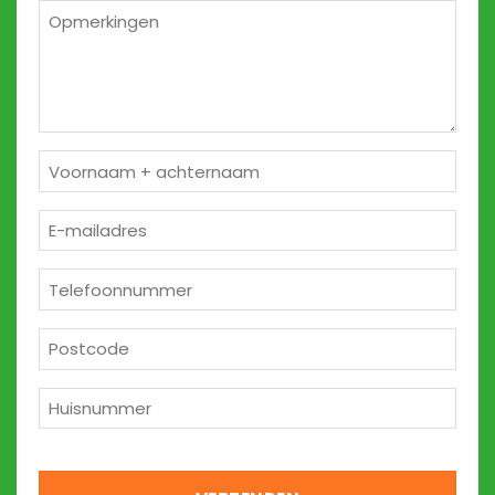
*
Opmerkingen
2
Naam
*
E-
mailadres
*
Telefoon
*
Postcode
*
Huisnummer
*