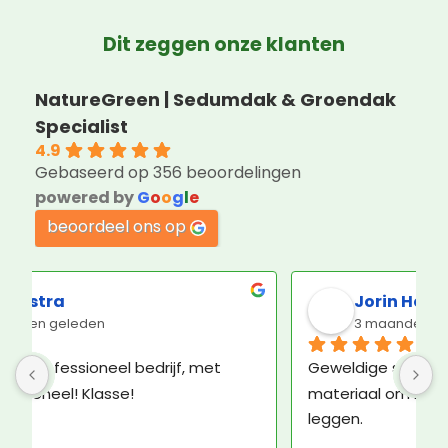
Dit zeggen onze klanten
NatureGreen | Sedumdak & Groendak
Specialist
4.9
Gebaseerd op 356 beoordelingen
powered by
G
o
o
g
l
e
beoordeel ons op
Jorin Hoogenboom
3 maanden geleden
Geweldige service en ruim voldoende 
K
materiaal om het groene dak zelf aan te 
b
leggen.
N
e